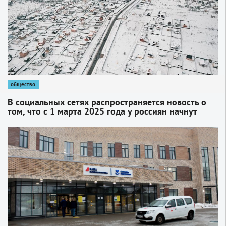
общество
В социальных сетях распространяется новость о
том, что с 1 марта 2025 года у россиян начнут
изымать заброшенные земельные участки, если
владельцы не займутся освоением своей земли в
1
течение года