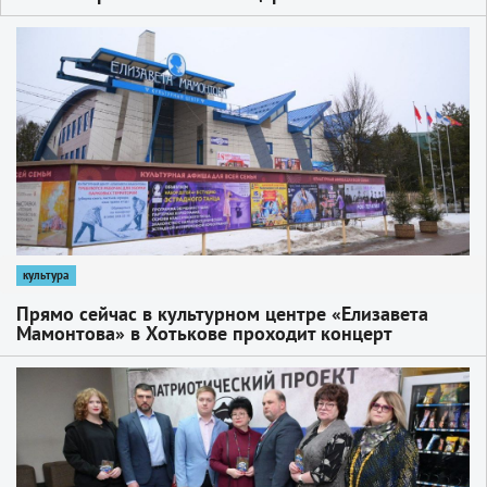
ОДЦ «Октябрь»
1
культура
Прямо сейчас в культурном центре «Елизавета
Мамонтова» в Хотькове проходит концерт
Сергиево-Посадского муниципального оркестра
«Дорогами добра»
1