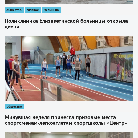
общество
главное
медицина
Поликлиника Елизаветинской больницы открыла
двери
1
общество
Минувшая неделя принесла призовые места
спортсменам-легкоатлетам спортшколы «Центр»
1