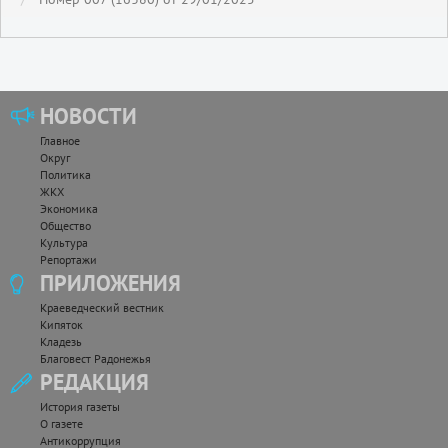
НОВОСТИ
Главное
Округ
Политика
ЖКХ
Экономика
Общество
Культура
Репортажи
ПРИЛОЖЕНИЯ
Краеведческий вестник
Кипяток
Кладезь
Благовест Радонежья
РЕДАКЦИЯ
История газеты
О газете
Антикоррупция