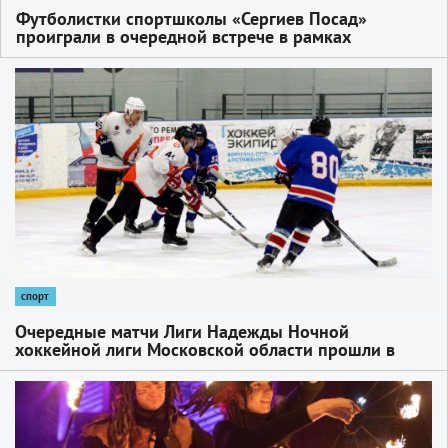
Футболистки спортшколы «Сергиев Посад»
проиграли в очередной встрече в рамках
первенства Московской области
1
спорт
Очередные матчи Лиги Надежды Ночной
хоккейной лиги Московской области прошли в
субботу, 25 января, на Ледовой арене в Сергиевом
Посаде
1