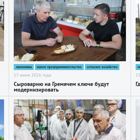
экономика
малое предпринимательство
сельское хозяйство
э
17 июня 2026 года
15
Сыроварню на Гремячем ключе будут
Г
модернизировать
2
2