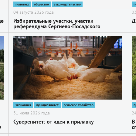
политика
общество
законодательство
п
04 августа 2026 года
03
де
Избирательные участки, участки
Д
референдума Сергиево-Посадского
городского округа
2
2
экономика
муниципалитет
сельское хозяйство
п
31 июля 2026 года
24
Суверенитет: от идеи к прилавку
В
у
с
п