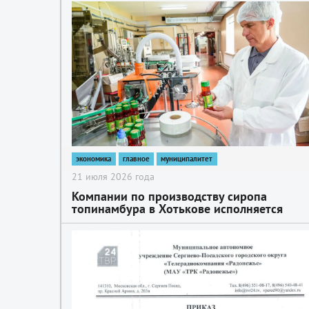
2
экономика
главное
муниципалитет
21 июля 2026 года
Компании по производству сиропа
топинамбура в Хотькове исполняется
четверть века
2