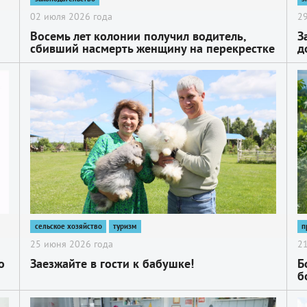
02 июля 2026 года
29
Восемь лет колонии получил водитель,
З
сбивший насмерть женщину на перекрестке
д
проспекта Красной Армии и улицы
Кооперативной
2
2
сельское хозяйство
туризм
п
25 июня 2026 года
21
о
Заезжайте в гости к бабушке!
Б
б
2
2