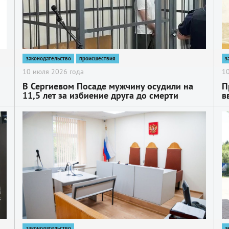
законодательство
происшествия
з
10 июля 2026 года
10
В Сергиевом Посаде мужчину осудили на
П
11,5 лет за избиение друга до смерти
в
б
2
2
2
законодательство
э