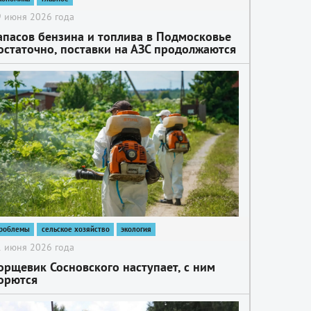
 июня 2026 года
апасов бензина и топлива в Подмосковье
остаточно, поставки на АЗС продолжаются
роблемы
сельское хозяйство
экология
 июня 2026 года
орщевик Сосновского наступает, с ним
орются