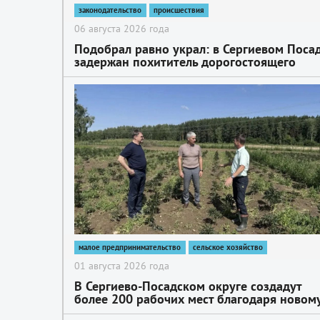
законодательство
происшествия
06 августа 2026 года
Подобрал равно украл: в Сергиевом Поса
задержан похититель дорогостоящего
смартфона
2
малое предпринимательство
сельское хозяйство
01 августа 2026 года
В Сергиево-Посадском округе создадут
более 200 рабочих мест благодаря новом
тепличному комплексу