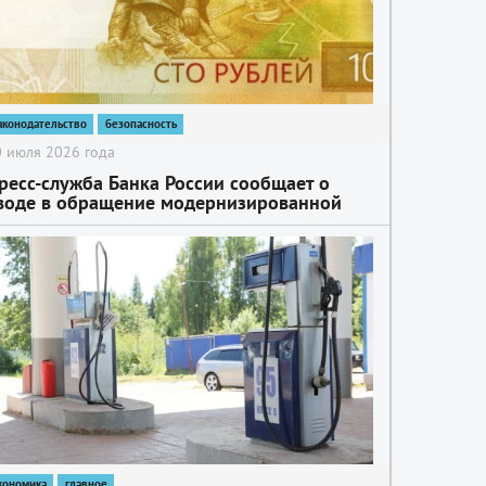
аконодательство
безопасность
 июля 2026 года
ресс-служба Банка России сообщает о
воде в обращение модернизированной
анкноты номиналом 100 рублей выпуска
026 года
кономика
главное