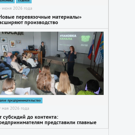
кономика
главное
 июня 2026 года
Новые перевязочные материалы»
асширяют производство
алое предпринимательство
 мая 2026 года
т субсидий до контента:
редпринимателям представили главные
нструменты для бизнеса