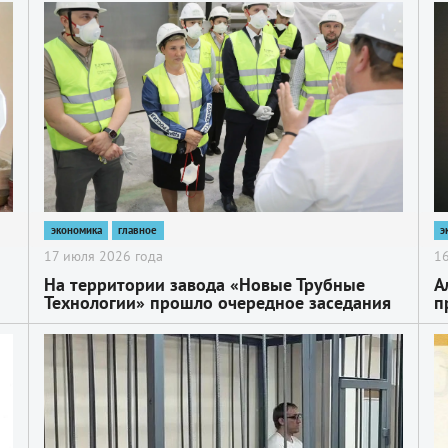
«
2
2
д
экономика
главное
э
17 июля 2026 года
16
На территории завода «Новые Трубные
А
Технологии» прошло очередное заседания
п
Совета директоров предприятий округа
г
2
2