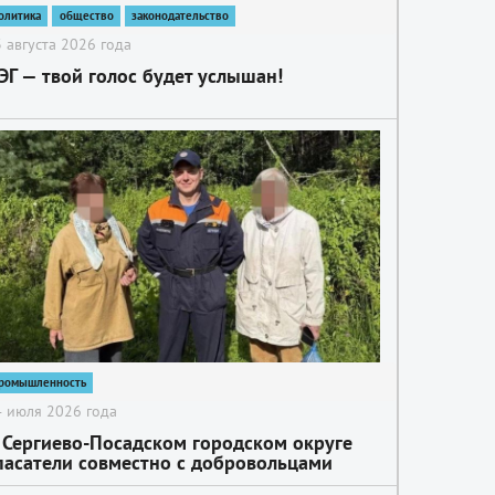
олитика
общество
законодательство
 августа 2026 года
ЭГ — твой голос будет услышан!
ромышленность
 июля 2026 года
 Сергиево-Посадском городском округе
пасатели совместно с добровольцами
оисково-спасательного отряда