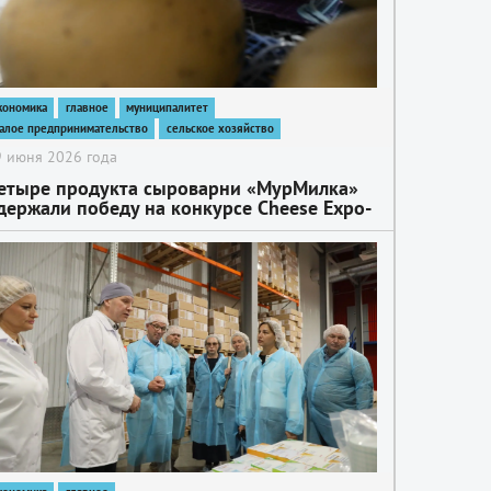
кономика
главное
муниципалитет
алое предпринимательство
сельское хозяйство
 июня 2026 года
етыре продукта сыроварни «МурМилка»
держали победу на конкурсе Cheese Expo-
026