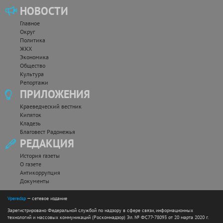
НОВОСТИ
Главное
Округ
Политика
ЖКХ
Экономика
Общество
Культура
Репортажи
ПРИЛОЖЕНИЯ
Краеведческий вестник
Кипяток
Кладезь
Благовест Радонежья
РЕДАКЦИЯ
История газеты
О газете
Антикоррупция
Документы
Vperedsp
— сетевое издание
Зарегистрировано Федеральной службой по надзору в сфере связи, информационных
технологий и массовых коммуникаций (Роскомнадзор) Эл. № ФС77-78093 от 20 марта 2020 г.