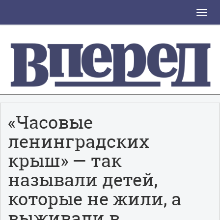
Toggle
naviga
«Часовые
ленинградских
крыш» — так
называли детей,
которые не жили, а
выживали в