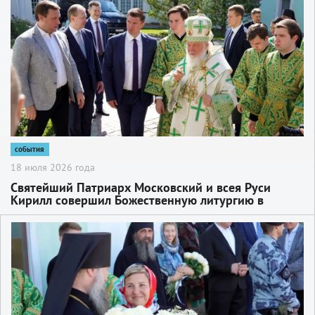
«Единая Россия» Сергея Пахомова
события
18 июля 2026 года
Святейший Патриарх Московский и всея Руси
Кирилл совершил Божественную литургию в
Троице-Сергиевой лавре
2