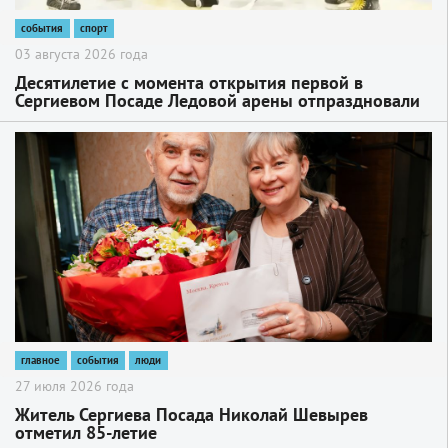
события
спорт
03 августа 2026 года
Десятилетие с момента открытия первой в
Сергиевом Посаде Ледовой арены отпраздновали
хоккейным матчем между командами ЛСК
(Ледового спортивного комплекса) и ЗТЗ
2
главное
события
люди
27 июля 2026 года
Житель Сергиева Посада Николай Шевырев
отметил 85-летие