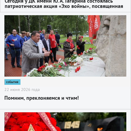
Сегодня у ДК имени Ю. А. Гагарина состоялась
патриотическая акция «Эхо войны», посвященная
Дню памяти и скорби
2
события
22 июня 2026 года
Помним, преклоняемся и чтим!
2