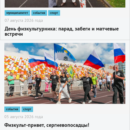
муниципалитет
события
спорт
07 августа 2026 года
День физкультурника: парад, забеги и матчевые
встречи
2
события
спорт
05 августа 2026 года
Физкульт-привет, сергиевопосадцы!