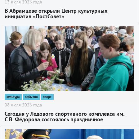
13 июля 2026 года
В Абрамцеве открыли Центр культурных
инициатив «ПостСовет»
2
культура
события
спорт
08 июля 2026 года
Сегодня у Ледового спортивного комплекса им.
С.В. Фёдорова состоялось праздничное
мероприятие «Счастье быть вместе», посвящённое
Дню семьи, любви и верности
2