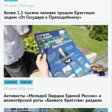
19 июля 2026 года
Более 1,5 тысячи человек прошли Крестным
ходом «От Государя к Преподобному»
2
политика
события
18 июля 2026 года
Активисты «Молодой Гвардии Единой России» и
волонтёрской роты «Боевого братства» раздали
жителям буклеты с отчётом о работе депутата
Госдумы, члена Генерального совета партии
2