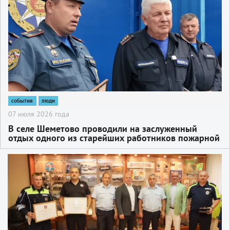
события
люди
07 июля 2026 года
В селе Шеметово проводили на заслуженный
отдых одного из старейших работников пожарной
охраны Сергиево-Посадского городского округа —
начальника пожарно-спасательной части № 252
2
Сергея Чебадухина