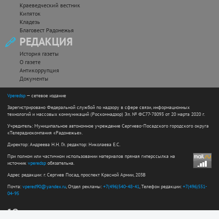
Краеведческий вестник
Кипяток
Кладезь
Благовест Радонежья
РЕДАКЦИЯ
История газеты
О газете
Антикоррупция
Документы
Vperedsp
— сетевое издание
Зарегистрировано Федеральной службой по надзору в сфере связи, информационных
технологий и массовых коммуникаций (Роскомнадзор) Эл. № ФС77-78093 от 20 марта 2020 г.
Учредитель: Муниципальное автономное учреждение Сергиево-Посадского городского округа
«Телерадиокомпания «Радонежье».
Директор: Андреева Н.Н. Гл. редактор: Николаева Е.С.
При полном или частичном использовании материалов прямая гиперссылка на
источник
vperedsp
обязательна.
Адрес редакции: г. Сергиев Посад, проспект Красной Армии, 203В
Почта:
vpered90@yandex.ru
, Отдел рекламы:
+7(496)540-48-41
, Телефон редакции:
+7(496)551-
04-95
12+