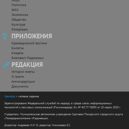
Политика
ЖКХ
Экономика
Общество
Культура
Репортажи
ПРИЛОЖЕНИЯ
Краеведческий вестник
Кипяток
Кладезь
Благовест Радонежья
РЕДАКЦИЯ
История газеты
О газете
Антикоррупция
Документы
Vperedsp
— сетевое издание
Зарегистрировано Федеральной службой по надзору в сфере связи, информационных
технологий и массовых коммуникаций (Роскомнадзор) Эл. № ФС77-78093 от 20 марта 2020 г.
Учредитель: Муниципальное автономное учреждение Сергиево-Посадского городского округа
«Телерадиокомпания «Радонежье».
Директор: Андреева Н.Н. Гл. редактор: Николаева Е.С.