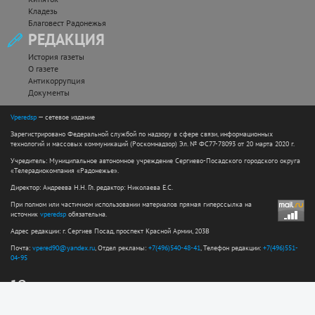
Кладезь
Благовест Радонежья
РЕДАКЦИЯ
История газеты
О газете
Антикоррупция
Документы
Vperedsp
— сетевое издание
Зарегистрировано Федеральной службой по надзору в сфере связи, информационных
технологий и массовых коммуникаций (Роскомнадзор) Эл. № ФС77-78093 от 20 марта 2020 г.
Учредитель: Муниципальное автономное учреждение Сергиево-Посадского городского округа
«Телерадиокомпания «Радонежье».
Директор: Андреева Н.Н. Гл. редактор: Николаева Е.С.
При полном или частичном использовании материалов прямая гиперссылка на
источник
vperedsp
обязательна.
Адрес редакции: г. Сергиев Посад, проспект Красной Армии, 203В
Почта:
vpered90@yandex.ru
, Отдел рекламы:
+7(496)540-48-41
, Телефон редакции:
+7(496)551-
04-95
12+
Сайт разработан web-студией ООО "Простые решения"