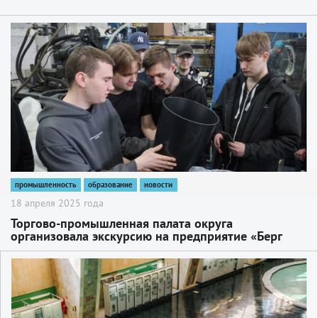
2
промышленность
образование
новости
18 апреля 2025 года
Торгово-промышленная палата округа
организовала экскурсию на предприятие «Берг
Молд» для студентов Сергиево-Посадского
колледжа
2