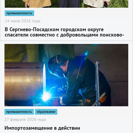
промышленность
24 июля 2026 года
В Сергиево-Посадском городском округе
спасатели совместно с добровольцами поисково-
спасательного отряда «ЛизаАлерт» вывели из
лесного массива двух заблудившихся женщин
2
промышленность
образование
27 февраля 2026 года
Импортозамещение в действии