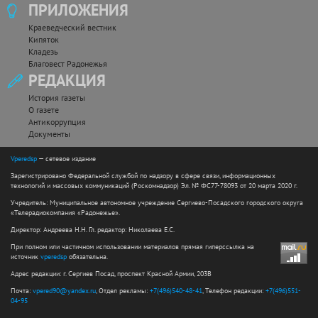
ПРИЛОЖЕНИЯ
Краеведческий вестник
Кипяток
Кладезь
Благовест Радонежья
РЕДАКЦИЯ
История газеты
О газете
Антикоррупция
Документы
Vperedsp
— сетевое издание
Зарегистрировано Федеральной службой по надзору в сфере связи, информационных
технологий и массовых коммуникаций (Роскомнадзор) Эл. № ФС77-78093 от 20 марта 2020 г.
Учредитель: Муниципальное автономное учреждение Сергиево-Посадского городского округа
«Телерадиокомпания «Радонежье».
Директор: Андреева Н.Н. Гл. редактор: Николаева Е.С.
При полном или частичном использовании материалов прямая гиперссылка на
источник
vperedsp
обязательна.
Адрес редакции: г. Сергиев Посад, проспект Красной Армии, 203В
Почта:
vpered90@yandex.ru
, Отдел рекламы:
+7(496)540-48-41
, Телефон редакции:
+7(496)551-
04-95