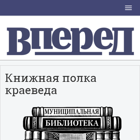
Toggle
naviga
Книжная полка
краеведа