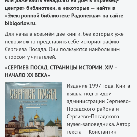
или даже взять ненадолго на дом в «Краевед-
центре» библиотеки, а некоторые — найти в
«Электронной библиотеке Радонежья» на сайте
biblgorlov.ru.
Для начала возьмём две книги, без которых уже
невозможно представить себе историографию
Сергиева Посада. Они пользуются наибольшим
спросом у читателей.
«СЕРГИЕВ ПОСАД. СТРАНИЦЫ ИСТОРИИ. XIV –
НАЧАЛО XX ВЕКА»
Издание 1997 года. Книга
вышла под эгидой
администрации Сергиево-
Посадского района и
Сергиево-Посадского
музея-заповедника. Автор
текста — Константин