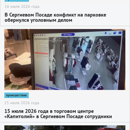
16 июля 2026 года
В Сергиевом Посаде конфликт на парковке
обернулся уголовным делом
2
происшествия
15 июля 2026 года
15 июля 2026 года в торговом центре
«Капитолий» в Сергиевом Посаде сотрудники
Сергиево-Посадского отдела вневедомственной
охраны задержали молодую женщину,
2