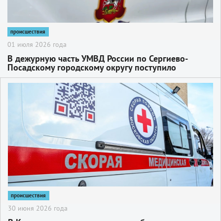
происшествия
01 июля 2026 года
В дежурную часть УМВД России по Сергиево-
Посадскому городскому округу поступило
заявление от местного жителя о краже
строительных материалов
2
происшествия
30 июня 2026 года