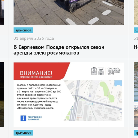
транспорт
б
01 апреля 2026 года
31
В Сергиевом Посаде открылся сезон
Н
аренды электросамокатов
ия
2
2
транспорт
т