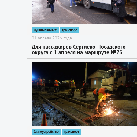
муниципалитет
транспорт
01 апреля 2026 года
Для пассажиров Сергиево-Посадского
округа с 1 апреля на маршруте №26
«Сергиев Посад – Краснозаводск
(Возрождение)» изменится схема движен
2
автобусов
благоустройство
транспорт