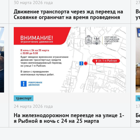
30 марта 2026 года
27
Движение транспорта через жд переезд на
В
Сковянке ограничат на время проведения
у
ремонтных работ
2
2
транспорт
т
24 марта 2026 года
17
На железнодорожном переезде на улице 1-
Б
я Рыбной в ночь с 24 на 25 марта
з
ограничат движение транспорта