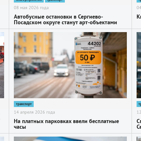
08 мая 2026 года
04
Автобусные остановки в Сергиево-
К
Посадском округе станут арт-объектами
2
2
транспорт
т
14 апреля 2026 года
12
На платных парковках ввели бесплатные
С
часы
С
2
2