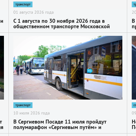
транспорт
т
01 августа 2026 года
20
 и
С 1 августа по 30 ноября 2026 года в
В
общественном транспорте Московской
п
области будет действовать скидка на
К
проезд
в
2
2
т
транспорт
г
10 июля 2026 года
09
т
В Сергиевом Посаде 11 июля пройдут
Н
ля
полумарафон «Сергиевым путём» и
П
книжный фестиваль «Игра в Буквы» в связи