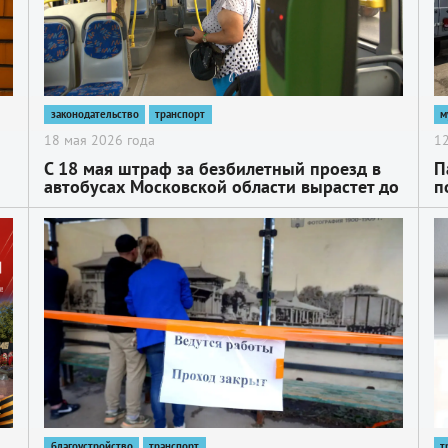
законодательство
транспорт
м
18 мая 2026 года
12
С 18 мая штраф за безбилетный проезд в
П
автобусах Московской области вырастет до
п
5 тысяч рублей
2
2
благоустройство
транспорт
т