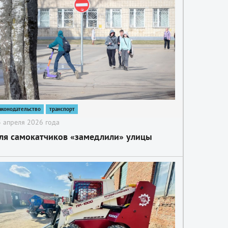
аконодательство
транспорт
 апреля 2026 года
ля самокатчиков «замедлили» улицы