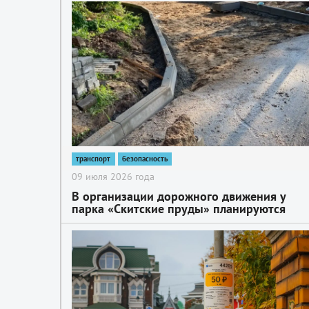
ограничено движение транспорта
2
транспорт
безопасность
09 июля 2026 года
В организации дорожного движения у
парка «Скитские пруды» планируются
изменения
2