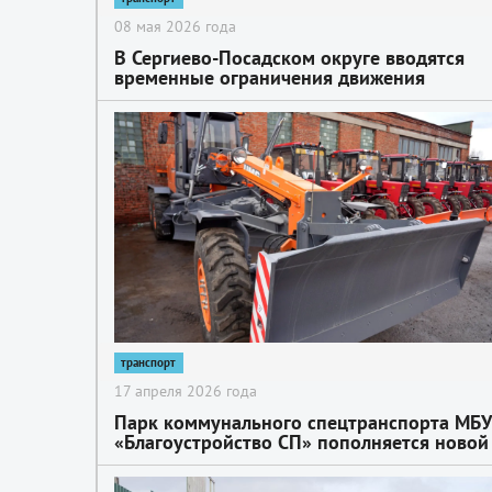
08 мая 2026 года
В Сергиево-Посадском округе вводятся
временные ограничения движения
транспортных средств в связи с
празднованием Дня Победы
2
транспорт
17 апреля 2026 года
Парк коммунального спецтранспорта МБУ
«Благоустройство СП» пополняется новой
техникой
2