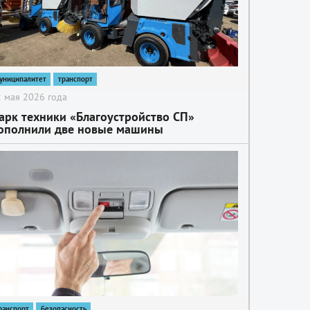
униципалитет
транспорт
 мая 2026 года
арк техники «Благоустройство СП»
ополнили две новые машины
ранспорт
безопасность