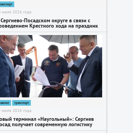
ранспорт
 июля 2026 года
 Сергиево-Посадском округе в связи с
роведением Крестного хода на праздник
азанской иконы Божией Матери будет
ременно ограничено движение
ранспортных средств
лавное
транспорт
 июля 2026 года
овый терминал «Наугольный»: Сергиев
осад получает современную логистику