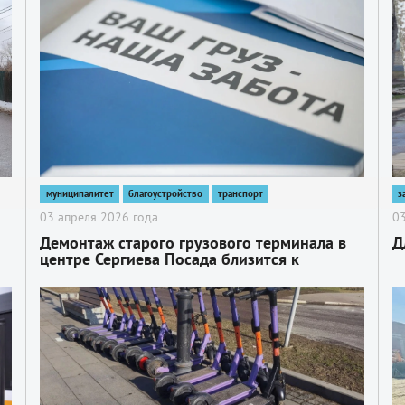
муниципалитет
благоустройство
транспорт
з
03 апреля 2026 года
03
Демонтаж старого грузового терминала в
Д
центре Сергиева Посада близится к
завершению
2
2