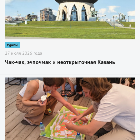
туризм
27 июля 2026 года
Чак-чак, эчпочмак и неоткрыточная Казань
2