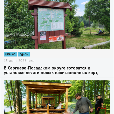
главное
туризм
15 июня 2026 года
В Сергиево-Посадском округе готовятся к
установке десяти новых навигационных карт,
призванных стать главным путеводителем для
туристов
2