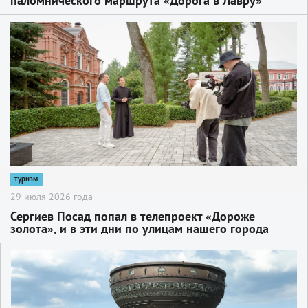
паломнического маршрута «Дорога в Лавру»
2
туризм
29 июля 2026 года
Сергиев Посад попал в телепроект «Дороже
золота», и в эти дни по улицам нашего города
гуляют известные телеведущие и блогеры,
некоторых из которых мы знаем благодаря
2
отечественным федеральным каналам