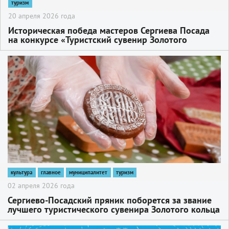
туризм
20 апреля 2026 года
Историческая победа мастеров Сергиева Посада
на конкурсе «Туристский сувенир Золотого
кольца»!
2
культура
главное
муниципалитет
туризм
02 апреля 2026 года
Сергиево-Посадский пряник поборется за звание
лучшего туристического сувенира Золотого кольца