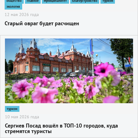
общество
главное
муниципалитет
благоустройство
туризм
экология
12 мая 2026 года
Старый овраг будет расчищен
2
туризм
10 мая 2026 года
Сергиев Посад вошёл в ТОП-10 городов, куда
стремятся туристы