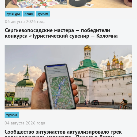
культура
люди
туризм
06 августа 2026 года
Сергиевопосадские мастера — победители
конкурса «Туристический сувенир — Коломна
2026»
2
туризм
04 августа 2026 года
Сообщество энтузиастов актуализировало трек