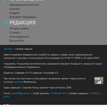
Краеведческий вестник
Кипяток
Кладезь
Благовест Радонежья
РЕДАКЦИЯ
История газеты
О газете
Антикоррупция
Документы
Vperedsp
— сетевое издание
Зарегистрировано Федеральной службой по надзору в сфере связи, информационных
технологий и массовых коммуникаций (Роскомнадзор) Эл. № ФС77-78093 от 20 марта 2020 г.
Учредитель: Муниципальное автономное учреждение Сергиево-Посадского городского округа
«Телерадиокомпания «Радонежье».
Директор: Андреева Н.Н. Гл. редактор: Николаева Е.С.
При полном или частичном использовании материалов прямая гиперссылка на
источник
vperedsp
обязательна.
Адрес редакции: г. Сергиев Посад, проспект Красной Армии, 203В
Почта:
vpered90@yandex.ru
, Отдел рекламы:
+7(496)540-48-41
, Телефон редакции:
+7(496)551-
04-95
12+