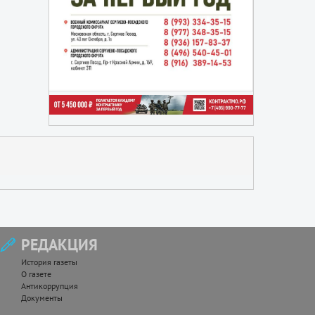
РЕДАКЦИЯ
История газеты
О газете
Антикоррупция
Документы