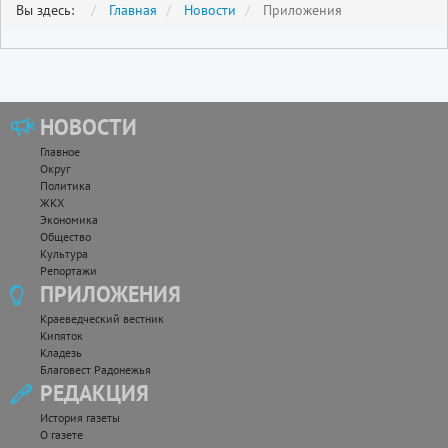
Вы здесь:
Главная
Новости
Приложения
НОВОСТИ
Главное
Округ
Политика
ЖКХ
Экономика
Общество
Культура
Репортажи
ПРИЛОЖЕНИЯ
Краеведческий вестник
Кипяток
Кладезь
Благовест Радонежья
РЕДАКЦИЯ
История газеты
О газете