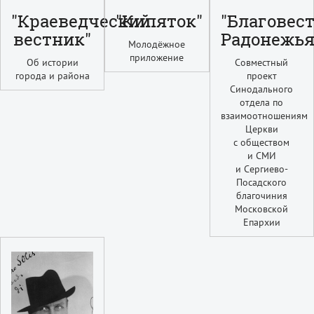
"Краеведческий
"Кипяток"
"Благовес
вестник"
Радонежья
Молодёжное
приложение
Об истории
Совместный
города и района
проект
Синодального
отдела по
взаимоотношениям
Церкви
с обществом
и СМИ
и Сергиево-
Посадского
благочиния
Московской
Епархии