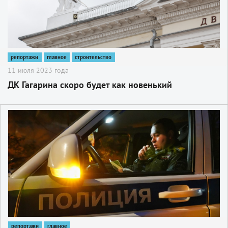
репортажи
главное
строительство
11 июля 2023 года
ДК Гагарина скоро будет как новенький
2
репортажи
главное