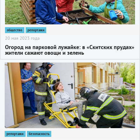
общество
репортажи
20 мая 2023 года
Огород на парковой лужайке: в «Скитских прудах»
жители сажают овощи и зелень
2
репортажи
безопасность