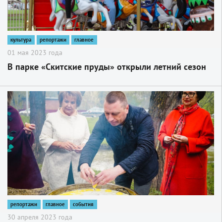
культура
репортажи
главное
01 мая 2023 года
В парке «Скитские пруды» открыли летний сезон
2
репортажи
главное
события
30 апреля 2023 года