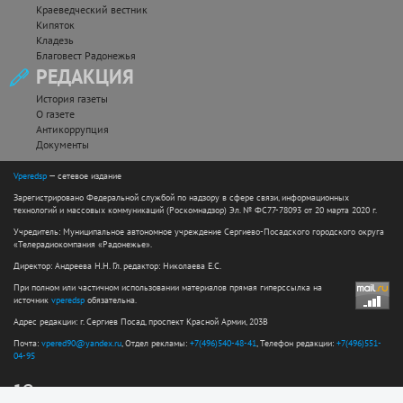
Краеведческий вестник
Кипяток
Кладезь
Благовест Радонежья
РЕДАКЦИЯ
История газеты
О газете
Антикоррупция
Документы
Vperedsp
— сетевое издание
Зарегистрировано Федеральной службой по надзору в сфере связи, информационных
технологий и массовых коммуникаций (Роскомнадзор) Эл. № ФС77-78093 от 20 марта 2020 г.
Учредитель: Муниципальное автономное учреждение Сергиево-Посадского городского округа
«Телерадиокомпания «Радонежье».
Директор: Андреева Н.Н. Гл. редактор: Николаева Е.С.
При полном или частичном использовании материалов прямая гиперссылка на
источник
vperedsp
обязательна.
Адрес редакции: г. Сергиев Посад, проспект Красной Армии, 203В
Почта:
vpered90@yandex.ru
, Отдел рекламы:
+7(496)540-48-41
, Телефон редакции:
+7(496)551-
04-95
12+