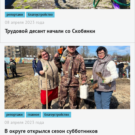
репортажи
благоустройство
08 апреля 2023 года
Трудовой десант начали со Скобянки
2
репортажи
главное
благоустройство
08 апреля 2023 года
В округе открылся сезон субботников