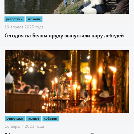
репортажи
экология
19 апреля 2023 года
Сегодня на Белом пруду выпустили пару лебедей
2
репортажи
главное
события
16 апреля 2023 года