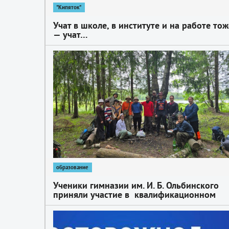
"Кипяток"
Учат в школе, в институте и на работе тож
— учат…
1
образование
Ученики гимназии им. И. Б. Ольбинского
приняли участие в квалификационном
походе по пешему туризму
1