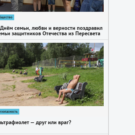
бщество
 Днём семьи, любви и верности поздравил
емьи защитников Отечества из Пересвета
епутат Московской областной Думы
лександр Легков
езопасность
льтрафиолет — друг или враг?