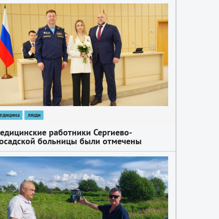
едицина
люди
едицинские работники Сергиево-
осадской больницы были отмечены
лагодарностью Губернатора Московской
бласти и Министерством обороны РФ