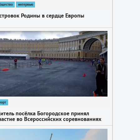
бщество
интервью
стровок Родины в сердце Европы
порт
итель посёлка Богородское принял
частие во Всероссийских соревнованиях
Спринт на Дворцовой»