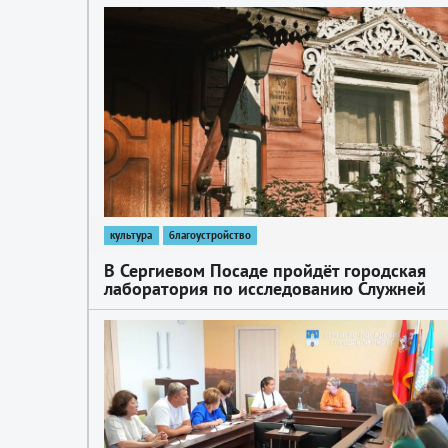
1
культура
благоустройство
В Сергиевом Посаде пройдёт городская
лаборатория по исследованию Служней
слободы
1