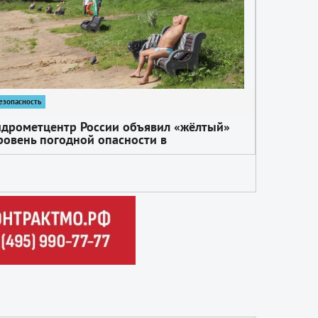
езопасность
идрометцентр России объявил «жёлтый»
ровень погодной опасности в
одмосковье с 7 по 11 июля