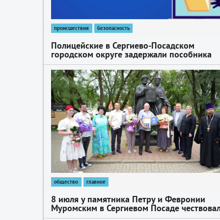
происшествия
безопасность
Полицейские в Сергиево-Посадском
городском округе задержали пособника
телефонных мошенников, пытавшихся
похитить у 86-летнего пенсионера почти
1
миллион рублей
общество
главное
8 июля у памятника Петру и Февронии
Муромским в Сергиевом Посаде чествова
юбиляров и молодожёнов