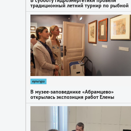
В субботу гидроэнергетики провели
традиционный летний турнир по рыбной
ловле
1
культура
В музее-заповеднике «Абрамцево»
открылась экспозиция работ Елены
Поленовой — сестры знаменитого
художника
1