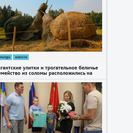
ультура
новости
игантские улитки и трогательное беличье
емейство из соломы расположились на
ерегу лесопарковой зоны «Загорское
оре»