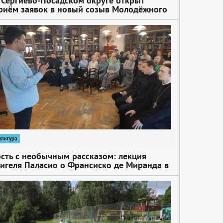
 Сергиево-Посадском округе открыт
риём заявок в новый созыв Молодёжного
арламента при Совете депутатов округа
ультура
ость с необычным рассказом: лекция
игеля Паласио о Франсиско де Миранда в
ергиевом Посаде