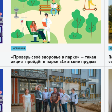
Забелина
медицина
к
«Проверь своё здоровье в парке» — такая
Г
акция пройдёт в парке «Скитские пруды»
с
12 июля
б
м
1
1