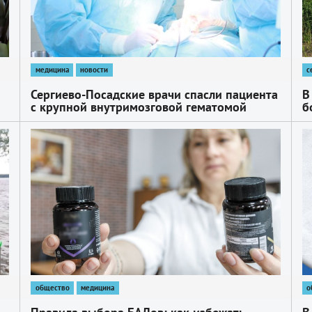
медицина
новости
с
Сергиево-Посадские врачи спасли пациента
В
с крупной внутримозговой гематомой
б
1
1
общество
медицина
о