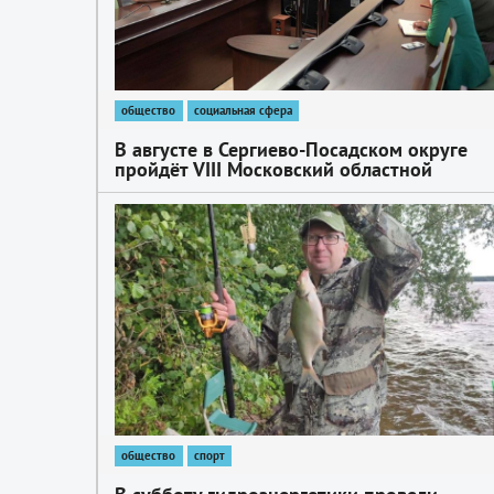
общество
социальная сфера
В августе в Сергиево-Посадском округе
пройдёт VIII Московский областной
семейный Форум «Многодетная Россия».
Ожидается более 400 участников
1
общество
спорт