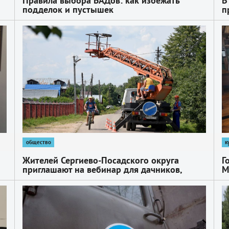
Правила выбора БАДов: как избежать
В
подделок и пустышек
п
п
1
1
общество
к
Жителей Сергиево-Посадского округа
Г
приглашают на вебинар для дачников,
М
который проводит компания «Россети
С
Московский регион»
1
1