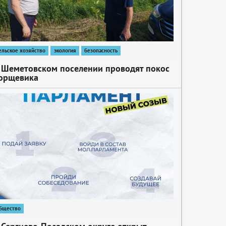
ельское хозяйство
экология
безопасность
 Шеметовском поселении проводят покос
орщевика
бщество