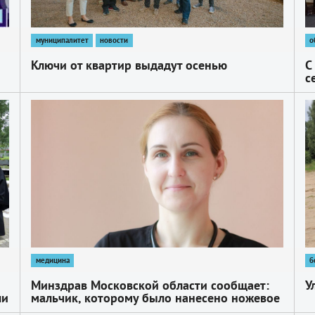
муниципалитет
новости
о
Ключи от квартир выдадут осенью
С
с
д
А
1
1
медицина
б
Минздрав Московской области сообщает:
У
ли
мальчик, которому было нанесено ножевое
ранение, выписан