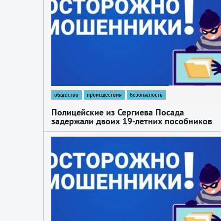
общество
происшествия
безопасность
Полицейские из Сергиева Посада
задержали двоих 19-летних пособников
телефонных мошенников, обманувших
трёх пенсионерок на сумму более 2
1
миллионов рублей