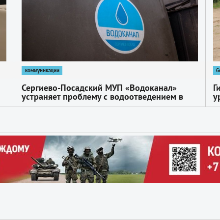
коммуникации
б
Сергиево-Посадский МУП «Водоканал»
Г
устраняет проблему с водоотведением в
у
доме №45 по Ярославскому шоссе
П