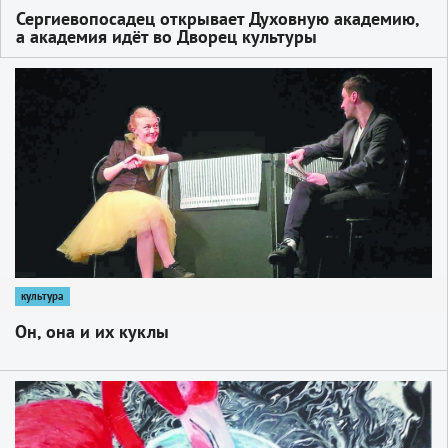
Сергиевопосадец открывает Духовную академию,
а академия идёт во Дворец культуры
1
культура
Он, она и их куклы
1