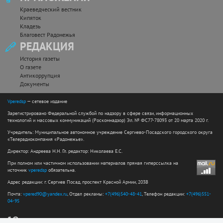
Краеведческий вестник
Кипяток
Кладезь
Благовест Радонежья
РЕДАКЦИЯ
История газеты
О газете
Антикоррупция
Документы
Vperedsp
— сетевое издание
Зарегистрировано Федеральной службой по надзору в сфере связи, информационных
технологий и массовых коммуникаций (Роскомнадзор) Эл. № ФС77-78093 от 20 марта 2020 г.
Учредитель: Муниципальное автономное учреждение Сергиево-Посадского городского округа
«Телерадиокомпания «Радонежье».
Директор: Андреева Н.Н. Гл. редактор: Николаева Е.С.
При полном или частичном использовании материалов прямая гиперссылка на
источник
vperedsp
обязательна.
Адрес редакции: г. Сергиев Посад, проспект Красной Армии, 203В
Почта:
vpered90@yandex.ru
, Отдел рекламы:
+7(496)540-48-41
, Телефон редакции:
+7(496)551-
04-95
12+