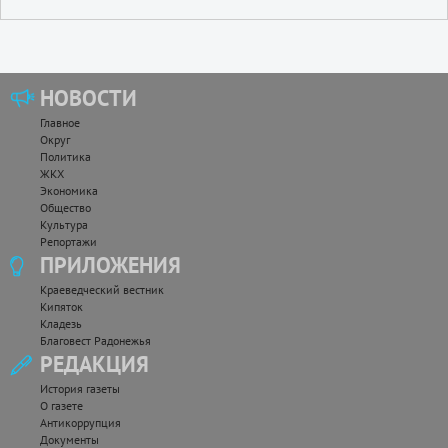
НОВОСТИ
Главное
Округ
Политика
ЖКХ
Экономика
Общество
Культура
Репортажи
ПРИЛОЖЕНИЯ
Краеведческий вестник
Кипяток
Кладезь
Благовест Радонежья
РЕДАКЦИЯ
История газеты
О газете
Антикоррупция
Документы