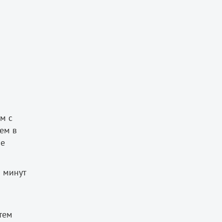
м с
ем в
ие
 минут
тем