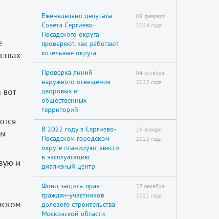
Еженедельно депутаты
08 февраля
Совета Сергиево-
2024 года
Посадского округа
е
проверяют, как работают
котельные округа
ствах
Проверка линий
04 октября
наружного освещения
2022 года
 вот
дворовых и
общественных
территорий
ются
В 2022 году в Сергиево-
26 января
бы
Посадском городском
2022 года
округе планируют ввести
в эксплуатацию
вую и
диализный центр
Фонд защиты прав
27 декабря
граждан-участников
2021 года
иском
долевого строительства
Московской области