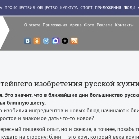
А
ПРОИСШЕСТВИЯ
ОБЩЕСТВО
КУЛЬТУРА
СПОРТ
ПРИЛОЖЕНИЯ
ЛЮДИ
О газете
Приложения
Архив
Фото
Реклама
Контакты
тейшего изобретения русской кухн
я. Это значит, что в ближайшие дни большинство русск
ья блинную диету.
о изобилия ингредиентов и новых блюд начинают к бл
ростое и знакомое дать что-­то новое?
ересный пищевой опыт, но и свежие, а точнее, позабыт
куда­то на сторону: блин — это круг, который века крут