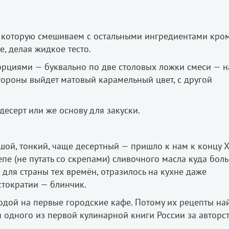
, которую смешиваем с остальными ингредиентами кро
, делая жидкое тесто.
рциями — буквально по две столовых ложки смеси — н
стороны выйдет матовый карамельный цвет, с другой
десерт или же основу для закуски.
ой, тонкий, чаще десертный — пришло к нам к концу XV
епе (не путать со скрепами) сливочного масла куда боль
 для страны тех времён, отразилось на кухне даже
стократии — блинчик.
одой на первые городские кафе. Потому их рецепты на
я одного из первой кулинарной книги России за авторс