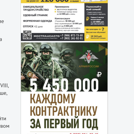
ме
а
III,
ше,
йти
твом