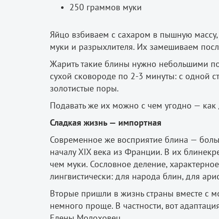
250 граммов муки
Яйцо взбиваем с сахаром в пышную массу
муки и разрыхлителя. Их замешиваем после
Жарить такие блины нужно небольшими по
сухой сковороде по 2­-3 минуты: с одной 
золотистые поры.
Подавать же их можно с чем угодно — как 
Сладкая жизнь — импортная
Современное же восприятие блина — больш
началу XIX века из Франции. В их блине­кр
чем муки. Сословное деление, характерное
лингвистически: для народа блин, для ари
Вторые пришли в жизнь страны вместе с м
немного проще. В частности, вот адаптаци
Елены Молоховец.