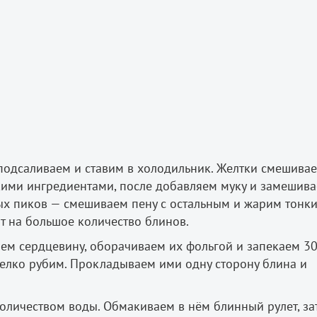
 подсаливаем и ставим в холодильник. Желтки смешивае
кими ингредиентами, после добавляем муку и замешива
дых пиков — смешиваем пену с остальным и жарим тонк
т на большое количество блинов.
яем сердцевину, оборачиваем их фольгой и запекаем 30
мелко рубим. Прокладываем ими одну сторону блина и
оличеством воды. Обмакиваем в нём блинный рулет, за