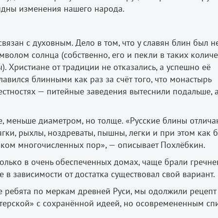
видны изменения нашего народа.
связан с духовным. Дело в том, что у славян блин был н
волом солнца (собственно, его и пекли в таких количе
. Христиане от традиции не отказались, а успешно её
лавился блинными как раз за счёт того, что монастырь
естностях — питейные заведения вытеснили подальше, а
, меньше диаметром, но толще. «Русские блины отлича
гки, рыхлы, ноздреваты, пышны, легки и при этом как 
нком многочисленных пор», — описывает Похлёбкин.
только в очень обеспеченных домах, чаще брали гречне
 в зависимости от достатка существовал свой вариант.
е ребята по меркам древней Руси, мы одолжили рецепт
терской» с сохранённой идеей, но осовремененным сп