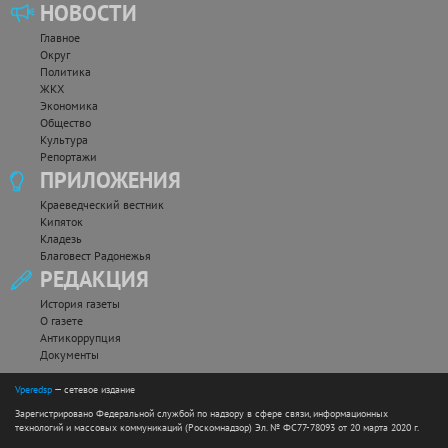
НОВОСТИ
Главное
Округ
Политика
ЖКХ
Экономика
Общество
Культура
Репортажи
ПРИЛОЖЕНИЯ
Краеведческий вестник
Кипяток
Кладезь
Благовест Радонежья
РЕДАКЦИЯ
История газеты
О газете
Антикоррупция
Документы
Vperedsp
— сетевое издание
Зарегистрировано Федеральной службой по надзору в сфере связи, информационных
технологий и массовых коммуникаций (Роскомнадзор) Эл. № ФС77-78093 от 20 марта 2020 г.