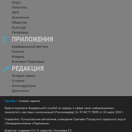
Округ
Политика
ЖКХ
Экономика
Общество
Культура
Репортажи
ПРИЛОЖЕНИЯ
Краеведческий вестник
Кипяток
Кладезь
Благовест Радонежья
РЕДАКЦИЯ
История газеты
О газете
Антикоррупция
Документы
Vperedsp
— сетевое издание
Зарегистрировано Федеральной службой по надзору в сфере связи, информационных
технологий и массовых коммуникаций (Роскомнадзор) Эл. № ФС77-78093 от 20 марта 2020 г.
Учредитель: Муниципальное автономное учреждение Сергиево-Посадского городского округа
«Телерадиокомпания «Радонежье».
Директор: Андреева Н.Н. Гл. редактор: Николаева Е.С.