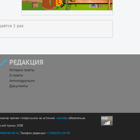
аётся 1 раз
РЕДАКЦИЯ
История газеты
О газете
Антикоррупция
Документы
риалов прямая гиперссылка на источник
vperedsp
обязательна.
асной Армии, 203В
(496)540-48-41
, Телефон редакции:
+7(496)551-04-95