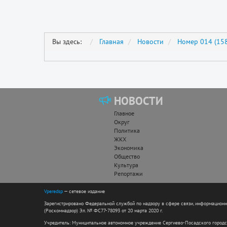
Вы здесь:
Главная
Новости
Номер 014 (158
НОВОСТИ
Главное
Округ
Политика
ЖКХ
Экономика
Общество
Культура
Репортажи
Vperedsp
— сетевое издание
Зарегистрировано Федеральной службой по надзору в сфере связи, информацион
(Роскомнадзор) Эл. № ФС77-78093 от 20 марта 2020 г.
Учредитель: Муниципальное автономное учреждение Сергиево-Посадского городс