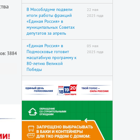
ства
В Мособлдуме подвели
22 мая
итоги работы фракций
2025 года
«Единая Россия» в
муниципальных Советах
депутатов за апрель
«Единая Россия» в
05 мая
Подмосковье готовит
2025 года
ов: 3884
масштабную программу к
80-летию Великой
Победы