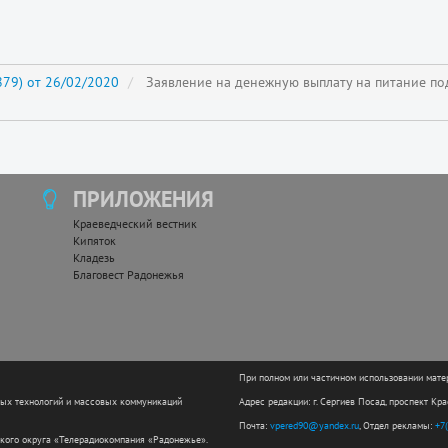
79) от 26/02/2020
Заявление на денежную выплату на питание под
ПРИЛОЖЕНИЯ
Краеведческий вестник
Кипяток
Кладезь
Благовест Радонежья
При полном или частичном использовании мате
ных технологий и массовых коммуникаций
Адрес редакции: г. Сергиев Посад, проспект Кр
Почта:
vpered90@yandex.ru
, Отдел рекламы:
+7
кого округа «Телерадиокомпания «Радонежье».