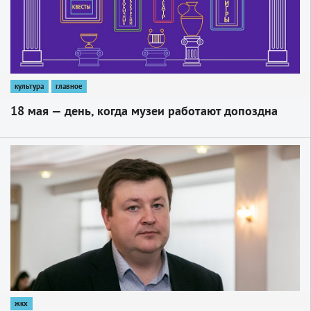
культура
главное
18 мая — день, когда музеи работают допоздна
1
жкх