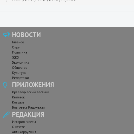
НОВОСТИ
Главное
Округ
Политика
ЖКХ
Экономика
Общество
Культура
Репортажи
ПРИЛОЖЕНИЯ
Краеведческий вестник
Кипяток
Кладезь
Благовест Радонежья
РЕДАКЦИЯ
История газеты
О газете
Антикоррупция