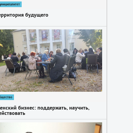
униципалитет
ерритория будущего
бщество
енский бизнес: поддержать, научить,
ействовать