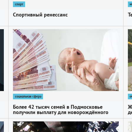
спорт
м
Спортивный ренессанс
Т
1
1
социальная сфера
о
Более 42 тысяч семей в Подмосковье
Ж
получили выплату для новорождённого
д
1
1