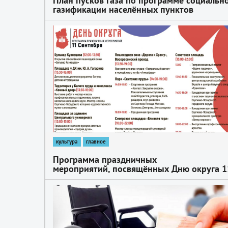
План пусков газа по программе социальн
газификации населённых пунктов
Сергиево-Посадского округа
1
культура
главное
Программа праздничных
мероприятий, посвящённых Дню округа 1
сентября 2021 г.
1