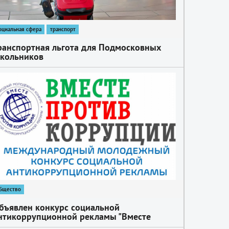
оциальная сфера
транспорт
ранспортная льгота для Подмосковных
кольников
бщество
бъявлен конкурс социальной
нтикоррупционной рекламы "Вместе
ротив коррупции!"