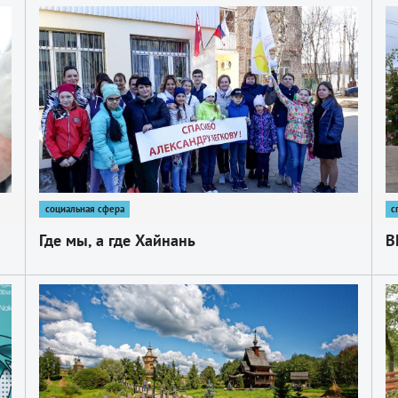
1
1
социальная сфера
с
Где мы, а где Хайнань
В
1
1