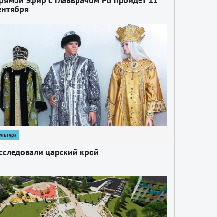
рямой эфир с главврачом РБ пройдёт 11
ентября
ультура
сследовали царский крой