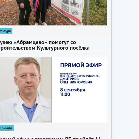
ультура
узею «Абрамцево» помогут со
троительством Культурного посёлка
едицина