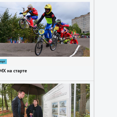
порт
МХ на старте