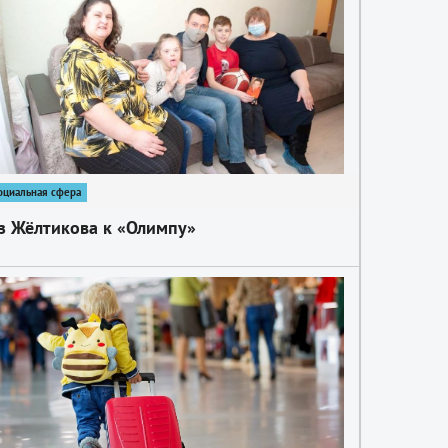
оциальная сфера
з Жёлтикова к «Олимпу»