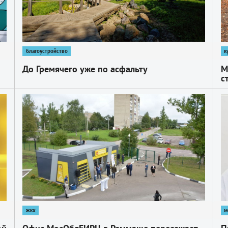
благоустройство
к
До Гремячего уже по асфальту
М
с
1
1
жкх
м