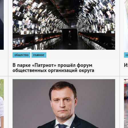
общество
главное
с
В парке «Патриот» прошёл форум
И
общественных организаций округа
1
1