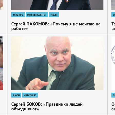
главное
муниципалитет
люди
с
Сергей ПАХОМОВ: «Почему я не мечтаю на
Т
работе»
ш
1
1
люди
интервью
о
Сергей БОКОВ: «Праздники людей
О
объединяют»
а
п