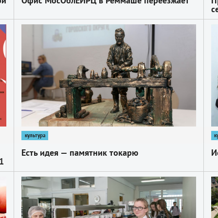
ой
Офис МосОблЕИРЦ в Реммаше переезжает
П
с
1
1
культура
к
Есть идея — памятник токарю
И
1
1
1