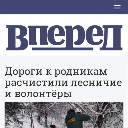
Toggle
naviga
Дороги к родникам
расчистили лесничие
и волонтёры