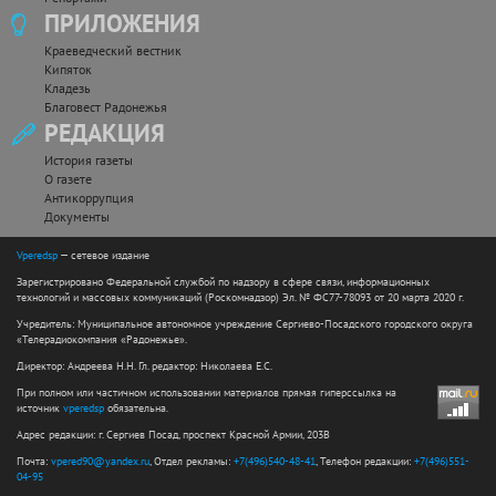
ПРИЛОЖЕНИЯ
Краеведческий вестник
Кипяток
Кладезь
Благовест Радонежья
РЕДАКЦИЯ
История газеты
О газете
Антикоррупция
Документы
Vperedsp
— сетевое издание
Зарегистрировано Федеральной службой по надзору в сфере связи, информационных
технологий и массовых коммуникаций (Роскомнадзор) Эл. № ФС77-78093 от 20 марта 2020 г.
Учредитель: Муниципальное автономное учреждение Сергиево-Посадского городского округа
«Телерадиокомпания «Радонежье».
Директор: Андреева Н.Н. Гл. редактор: Николаева Е.С.
При полном или частичном использовании материалов прямая гиперссылка на
источник
vperedsp
обязательна.
Адрес редакции: г. Сергиев Посад, проспект Красной Армии, 203В
Почта:
vpered90@yandex.ru
, Отдел рекламы:
+7(496)540-48-41
, Телефон редакции:
+7(496)551-
04-95