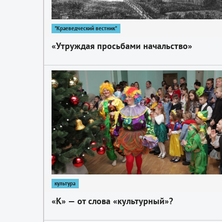
"Краеведческий вестник"
«Утруждая просьбами начальство»
1
культура
«К» — от слова «культурный»?