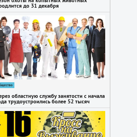
езон охоты на копытных животных
родлится до 31 декабря
бщество
ерез областную службу занятости с начала
ода трудоустроились более 52 тысяч
ителей Подмосковья