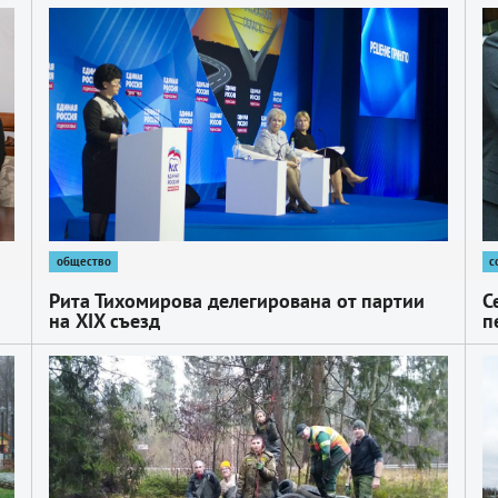
1
1
общество
с
Рита Тихомирова делегирована от партии
С
на XIX съезд
п
1
1