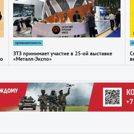
промышленность
с
ЗТЗ принимает участие в 25-ой выставке
С
го
«Металл-Экспо»
в