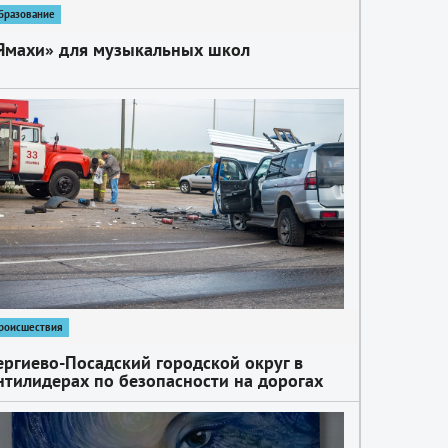
бразование
Ямахи» для музыкальных школ
роисшествия
ергиево-­Посадский городской округ в
нтилидерах по безопасности на дорогах