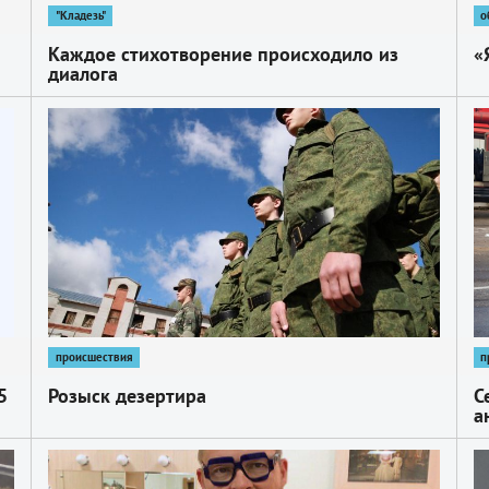
"Кладезь"
о
Каждое стихотворение происходило из
«
диалога
1
1
происшествия
п
5
Розыск дезертира
С
а
1
1