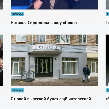
культура
п
Наталья Сидорцова в шоу «Голос»
Т
1
1
культура
к
С новой вывеской будет ещё интересней
«