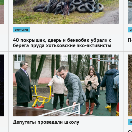
экология
с
40 покрышек, дверь и бензобак убрали с
П
берега пруда хотьковские эко-­активисты
1
1
Депутаты проведали школу
э