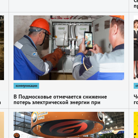
С
п
1
1
коммуникации
о
В Подмосковье отмечается снижение
Ч
а
потерь электрической энергии при
г
передаче по сетям
ж
1
1