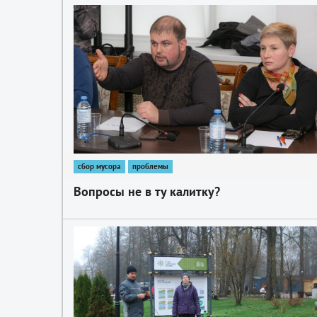
1
сбор мусора
проблемы
Вопросы не в ту калитку?
1