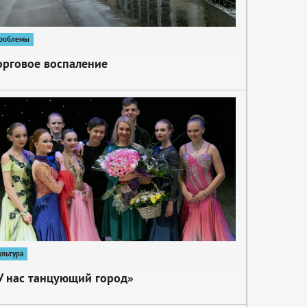
роблемы
орговое воспаление
ультура
У нас танцующий город»