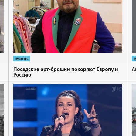
культура
к
Посадские арт­-брошки покоряют Европу и
А
Россию
1
1