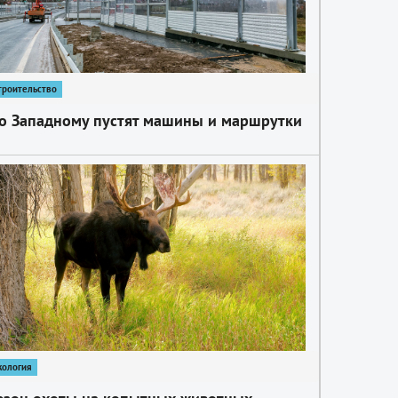
троительство
о Западному пустят машины и маршрутки
кология