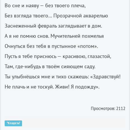
Во сне и наяву — без твоего плеча,
Без взгляда твоего… Прозрачной акварелью
Заснеженный февраль заглядывает в дом.
А я не помню снов. Мучительней похмелья
Очнуться без тебя в пустынное «потом».
Пусть я тебе приснюсь — красивою,
глазастой,
Там, где­-нибудь в твоём сияющем саду.
Ты улыбнёшься мне и тихо скажешь: «Здравствуй!
Не плачь и не тоскуй. Живи! Я подожду».
Просмотров: 2112
"Кладезь"