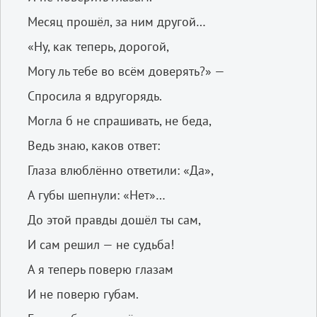
Месяц прошёл, за ним другой…
«Ну, как теперь, дорогой,
Могу ль тебе во всём доверять?» —
Спросила я вдругорядь.
Могла б не спрашивать, не беда,
Ведь знаю, каков ответ:
Глаза влюблённо ответили: «Да»,
А губы шепнули: «Нет»…
До этой правды дошёл ты сам,
И сам решил — не судьба!
А я теперь поверю глазам
И не поверю губам.