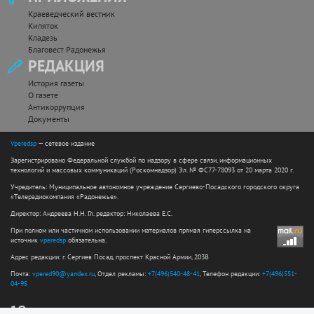
Краеведческий вестник
Кипяток
Кладезь
Благовест Радонежья
РЕДАКЦИЯ
История газеты
О газете
Антикоррупция
Документы
Vperedsp
— сетевое издание
Зарегистрировано Федеральной службой по надзору в сфере связи, информационных
технологий и массовых коммуникаций (Роскомнадзор) Эл. № ФС77-78093 от 20 марта 2020 г.
Учредитель: Муниципальное автономное учреждение Сергиево-Посадского городского округа
«Телерадиокомпания «Радонежье».
Директор: Андреева Н.Н. Гл. редактор: Николаева Е.С.
При полном или частичном использовании материалов прямая гиперссылка на
источник
vperedsp
обязательна.
Адрес редакции: г. Сергиев Посад, проспект Красной Армии, 203В
Почта:
vpered90@yandex.ru
, Отдел рекламы:
+7(496)540-48-41
, Телефон редакции:
+7(496)551-
04-95
12+