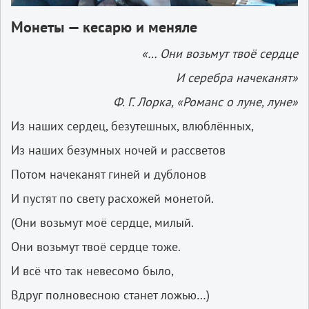
Монеты —
кесарю
и
меняле
«…
Они
возьмут
твоё
сердце
И
серебра
начеканят
»
Ф
.
Г
.
Лорка
, «
Романс
о
луне
,
луне
»
Из наших сердец, безутешных, влюблённых,
Из наших безумных ночей и рассветов
Потом начеканят гиней и дублонов
И пустят по свету расхожей монетой.
(Они возьмут моё сердце, милый.
Они возьмут твоё сердце тоже.
И всё что так невесомо было,
Вдруг полновесною станет ложью…)