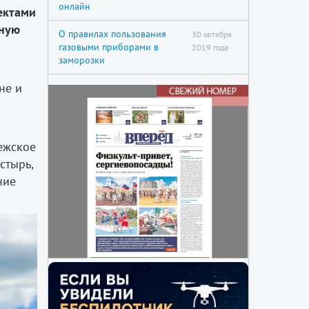
онлайн
ектами
вную
О правилах пользования
30 октября
газовыми приборами в
2019 года
заморозки
не и
ежское
стырь,
ние