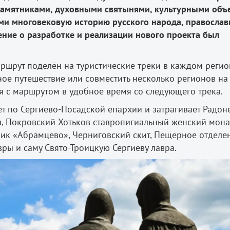
памятниками, духовными святынями, культурными объ
и многовековую историю русского народа, правосла
шение о разработке и реализации нового проекта был
маршрут поделëн на туристические треки в каждом регио
ое путешествие или совместить несколько регионов на
я с маршрутом в удобное время со следующего трека.
т по Сергиево-Посадской епархии и затрагивает Радон
, Покровский Хотьков ставропигиальный женский мона
ик «Абрамцево», Черниговский скит, Пещерное отделе
ры и саму Свято-Троицкую Сергиеву лавра.