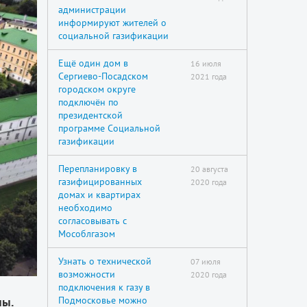
администрации
информируют жителей о
социальной газификации
Ещё один дом в
16 июля
Сергиево-Посадском
2021 года
городском округе
подключён по
президентской
программе Социальной
газификации
Перепланировку в
20 августа
газифицированных
2020 года
домах и квартирах
необходимо
согласовывать с
Мособлгазом
Узнать о технической
07 июля
возможности
2020 года
подключения к газу в
Подмосковье можно
ны.