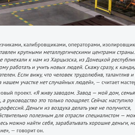
езчиками, калибровщиками, операторами, изолировщи
тавлен крупными металлургическими центрами страны.
ие приехали к нам из Харцызска, из Донецкой республик
му работать и учить новых людей. Скажу сразу, к канд
телен. Если вижу, что человек трудолюбив, талантлив и
На нашем участке нет случайных людей»,
— считает масте
новый проект.
«Я живу заводом. Завод — мой дом, семья
, а руководство это только поощряет. Сейчас наступило
офессий. Деньги из воздуха делать уже не получится,
действительно полезным для отрасли специалистом — мо
есь можно найти себя, зарабатывать хорошие деньги, н
не»,
— говорит он.