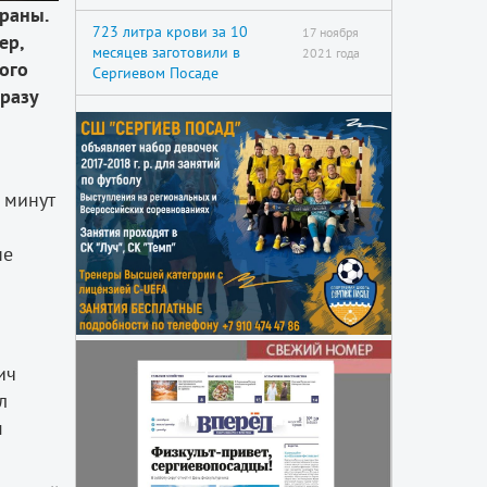
раны.
723 литра крови за 10
17 ноября
ер,
месяцев заготовили в
2021 года
ого
Сергиевом Посаде
 разу
 минут
не
ич
л
м