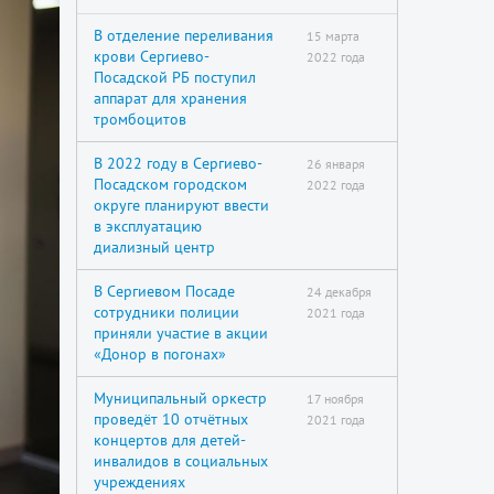
В отделение переливания
15 марта
крови Сергиево-
2022 года
Посадской РБ поступил
аппарат для хранения
тромбоцитов
В 2022 году в Сергиево-
26 января
Посадском городском
2022 года
округе планируют ввести
в эксплуатацию
диализный центр
В Сергиевом Посаде
24 декабря
сотрудники полиции
2021 года
приняли участие в акции
«Донор в погонах»
Муниципальный оркестр
17 ноября
проведёт 10 отчётных
2021 года
концертов для детей-
инвалидов в социальных
учреждениях