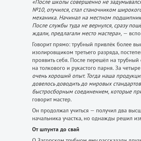
«После школы совершенно не задумывался,
№10, отучился, стал станочником широког
механика. Начинал на местном подшипник
После службы туда не вернулся, сразу по
ждали, предлагали место мастера»,
— вспо
Говорит прямо: трубный привлёк более выс
изолировщиком третьего разряда, постепе
проявить себя. После перешёл на трубный
на толкового и рукастого парня. За четыр
очень хороший опыт. Тогда наша продукци
довелось доводить до мировых стандартов
быстросборным соединением, которые пр
говорит мастер.
Он продолжал учиться — получил два высш
начальника участка, но однажды решил изм
От шпунта до свай
О Загорском трубном ему рассказали друз