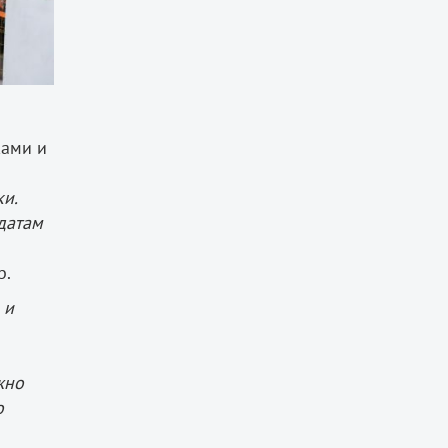
ками и
и.
идатам
р.
 и
жно
о