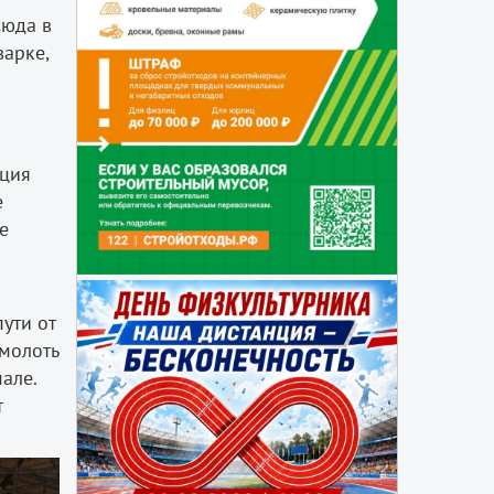
сюда в
варке,
кция
е
е
ути от
емолоть
але.
т