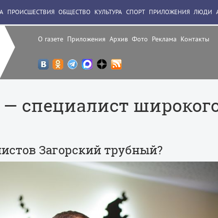
А
ПРОИСШЕСТВИЯ
ОБЩЕСТВО
КУЛЬТУРА
СПОРТ
ПРИЛОЖЕНИЯ
ЛЮДИ
О газете
Приложения
Архив
Фото
Реклама
Контакты
— cпециалист широког
листов Загорский трубный?