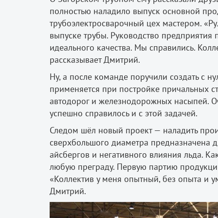
полностью наладило выпуск основной про
трубоэлектросварочный цех мастером. «Рул
выпуске трубы. Руководство предприятия 
идеального качества. Мы справились. Колл
рассказывает Дмитрий.
Ну, а после команде поручили создать с н
применяется при постройке причальных ст
автодорог и железнодорожных насыпей. О
успешно справилось и с этой задачей.
Следом шёл новый проект — наладить прои
сверхбольшого диаметра предназначена д
айсбергов и негативного влияния льда. Ка
любую преграду. Первую партию продукции
«Коллектив у меня опытный, без опыта и у
Дмитрий.