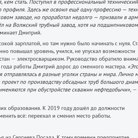
 кем стать. Поступил в профессиональный технический
о профиля. Здесь же освоил ещё одну профессию — тех
овом заводе, но проработал недолго — призвали в арм
шёл на Волжский трубный завод, хотя на подшипниковом
минает Дмитрий.
окой зарплатой, но там нужно было начинать с нуля. Ст
нно повышал уровень, учился, не упускал возможности
 стан — электросварщиком. Руководство обратило вним
е года работы Дмитрий дорос до сменного мастера.
«Эт
я отправлялась в разные уголки страны и мира. Лично 
 проект по производству обсадных труб большого диам
именяются при обустройстве скважин нефтедобычи»,
—
их образования. К 2019 году дошёл до должности
енить всё: переехал и сменил место работы.
ья из Сергиева Посада. К тому времени предприятие