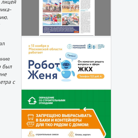
 лицей
ника-
ию.
ал
ание
о был
мне
етра с