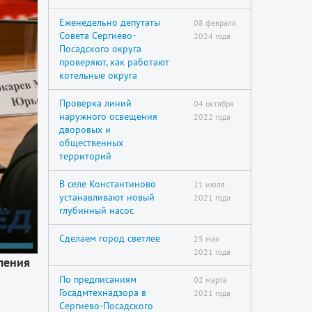
Еженедельно депутаты
08 февраля
Совета Сергиево-
2024 года
Посадского округа
проверяют, как работают
котельные округа
Проверка линий
04 октября
наружного освещения
2022 года
дворовых и
общественных
территорий
В селе Константиново
21 июля
устанавливают новый
2021 года
глубинный насос
Сделаем город светлее
25 мая
2021 года
ления
По предписаниям
02 марта
Госадмтехнадзора в
2021 года
Сергиево-Посадского