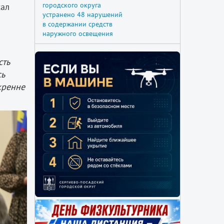
городского округа
хал
устранено 48 нарушений
в содержании средств
наружного освещения
сть
сь
кренне