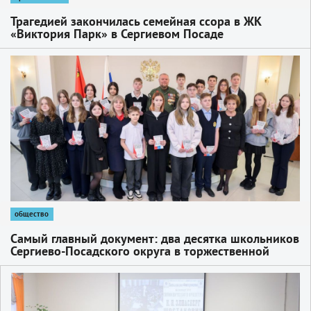
Трагедией закончилась семейная ссора в ЖК
«Виктория Парк» в Сергиевом Посаде
1
общество
Самый главный документ: два десятка школьников
Сергиево-Посадского округа в торжественной
обстановке получили паспорт гражданина
Российской Федерации
1