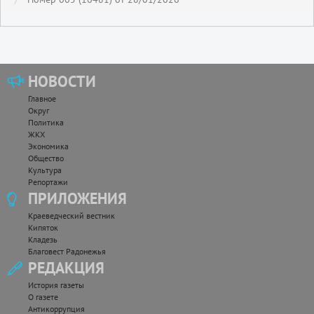
НОВОСТИ
Главное
Округ
Политика
ЖКХ
Экономика
Общество
Культура
Репортажи
ПРИЛОЖЕНИЯ
Краеведческий вестник
Кипяток
Кладезь
Благовест Радонежья
РЕДАКЦИЯ
История газеты
О газете
Антикоррупция