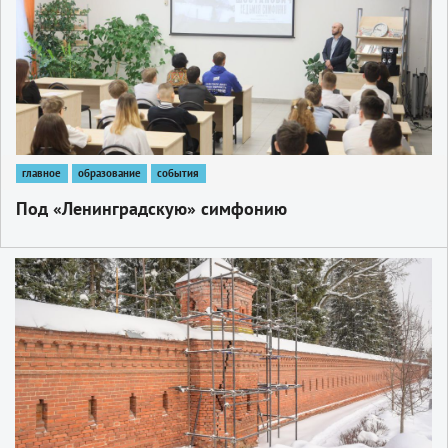
главное
образование
события
Под «Ленинградскую» симфонию
1