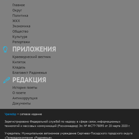
Главное
Округ
Политика
ЖКХ
Экономика
Общество
Культура
Репортажи
ПРИЛОЖЕНИЯ
Краеведческий вестник
Кипяток
Кладезь
Благовест Радонежья
РЕДАКЦИЯ
История газеты
О газете
Антикоррупция
Документы
Vperedsp
— сетевое издание
Зарегистрировано Федеральной службой по надзору в сфере связи, информационных
технологий и массовых коммуникаций (Роскомнадзор) Эл. № ФС77-78093 от 20 марта 2020 г.
Учредитель: Муниципальное автономное учреждение Сергиево-Посадского городского округа
«Телерадиокомпания «Радонежье».