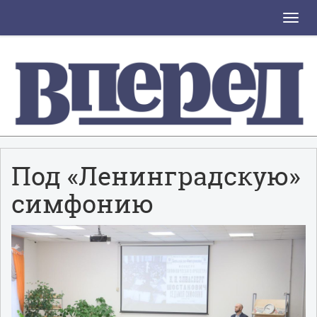
Toggle
naviga
Под «Ленинградскую»
симфонию