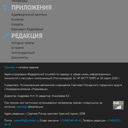
Репортажи
ПРИЛОЖЕНИЯ
Краеведческий вестник
Кипяток
Кладезь
Благовест Радонежья
РЕДАКЦИЯ
История газеты
О газете
Антикоррупция
Документы
Vperedsp
— сетевое издание
Зарегистрировано Федеральной службой по надзору в сфере связи, информационных
технологий и массовых коммуникаций (Роскомнадзор) Эл. № ФС77-78093 от 20 марта 2020 г.
Учредитель: Муниципальное автономное учреждение Сергиево-Посадского городского округа
«Телерадиокомпания «Радонежье».
Директор: Андреева Н.Н. Гл. редактор: Николаева Е.С.
При полном или частичном использовании материалов прямая гиперссылка на
источник
vperedsp
обязательна.
Адрес редакции: г. Сергиев Посад, проспект Красной Армии, 203В
Почта:
vpered90@yandex.ru
, Отдел рекламы:
+7(496)540-48-41
, Телефон редакции:
+7(496)551-
04-95