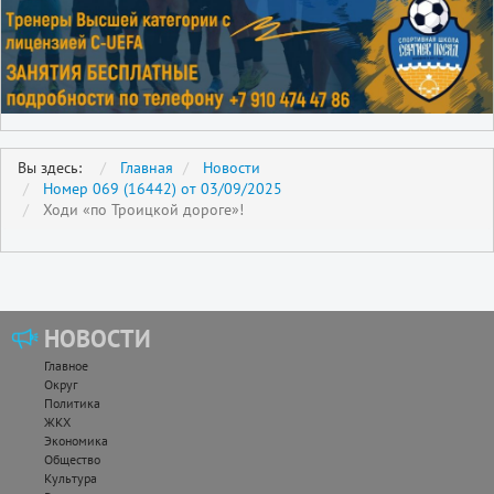
Вы здесь:
Главная
Новости
Номер 069 (16442) от 03/09/2025
Ходи «по Троицкой дороге»!
НОВОСТИ
Главное
Округ
Политика
ЖКХ
Экономика
Общество
Культура