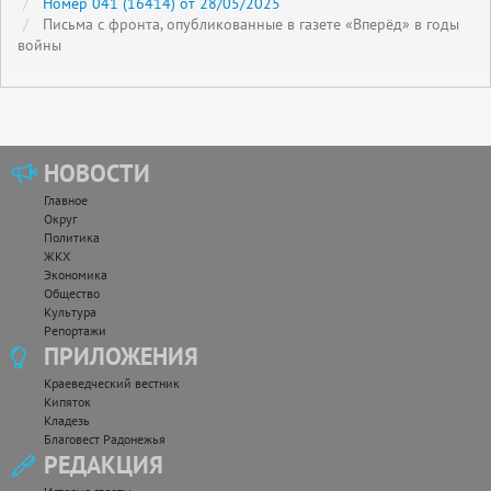
Номер 041 (16414) от 28/05/2025
Письма с фронта, опубликованные в газете «Вперёд» в годы
войны
НОВОСТИ
Главное
Округ
Политика
ЖКХ
Экономика
Общество
Культура
Репортажи
ПРИЛОЖЕНИЯ
Краеведческий вестник
Кипяток
Кладезь
Благовест Радонежья
РЕДАКЦИЯ