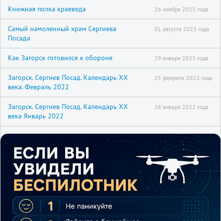
Книжная полка краеведа
26 ноября 2025 года
Самый намоленный храм Сергиева
01 августа 2025 года
Посада
Как Загорск готовился к обороне
29 января 2025 года
Загорск. Сергиев Посад. Календарь XX
25 февраля 2022 года
века. Февраль 2022
Загорск. Сергиев Посад. Календарь XX
28 января 2022 года
века Январь 2022