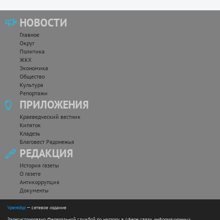
НОВОСТИ
Главное
Округ
Политика
ЖКХ
Экономика
Общество
Культура
Репортажи
ПРИЛОЖЕНИЯ
Краеведческий вестник
Кипяток
Кладезь
Благовест Радонежья
РЕДАКЦИЯ
История газеты
О газете
Антикоррупция
Документы
Vperedsp
— сетевое издание
Зарегистрировано Федеральной службой по надзору в сфере связи, информационных