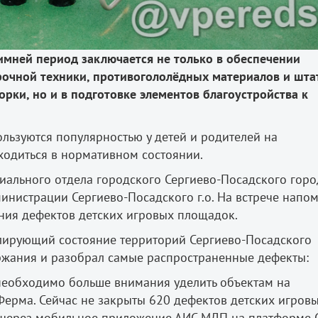
имней период заключается не только в обеспечении
рочной техники, противогололёдных материалов и шта
рки, но и в подготовке элементов благоустройства к
ользуются популярностью у детей и родителей на
ходиться в нормативном состоянии.
иального отдела городского Сергиево-Посадского горо
министрации Сергиево-Посадского г.о. На встрече напо
ния дефектов детских игровых площадок.
лирующий состояние территорий Сергиево-Посадского
ржания и разобрал самые распространенные дефекты:
необходимо больше внимания уделить объектам на
Ферма. Сейчас не закрыты 620 дефектов детских игров
 через мобильное приложение АИС МДП на платформе