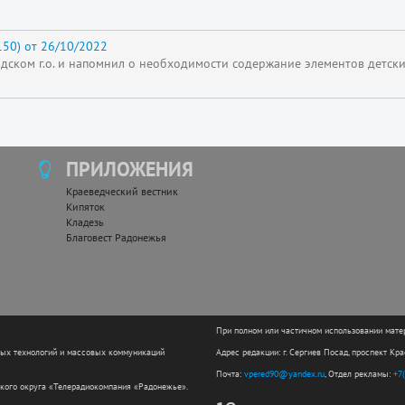
50) от 26/10/2022
адском г.о. и напомнил о необходимости содержание элементов детс
ПРИЛОЖЕНИЯ
Краеведческий вестник
Кипяток
Кладезь
Благовест Радонежья
При полном или частичном использовании мате
ных технологий и массовых коммуникаций
Адрес редакции: г. Сергиев Посад, проспект Кр
Почта:
vpered90@yandex.ru
, Отдел рекламы:
+7
кого округа «Телерадиокомпания «Радонежье».