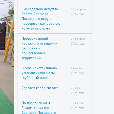
Еженедельно депутаты
08 февраля
Совета Сергиево-
2024 года
Посадского округа
проверяют, как работают
котельные округа
Проверка линий
04 октября
наружного освещения
2022 года
дворовых и
общественных
территорий
В селе Константиново
21 июля
устанавливают новый
2021 года
глубинный насос
Сделаем город светлее
25 мая
2021 года
По предписаниям
02 марта
Госадмтехнадзора в
2021 года
Сергиево-Посадского