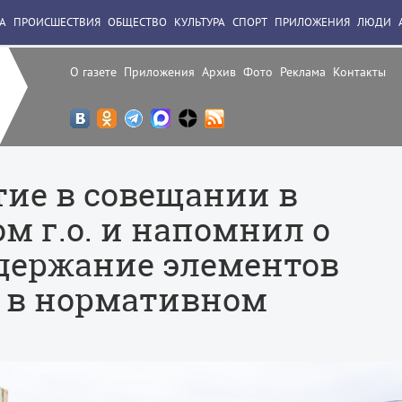
А
ПРОИСШЕСТВИЯ
ОБЩЕСТВО
КУЛЬТУРА
СПОРТ
ПРИЛОЖЕНИЯ
ЛЮДИ
О газете
Приложения
Архив
Фото
Реклама
Контакты
тие в совещании в
м г.о. и напомнил о
держание элементов
 в нормативном