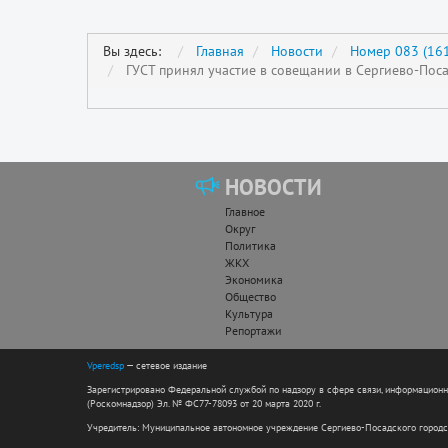
Вы здесь:
Главная
Новости
Номер 083 (161
ГУСТ принял участие в совещании в Сергиево-Пос
НОВОСТИ
Главное
Округ
Политика
ЖКХ
Экономика
Общество
Культура
Репортажи
Vperedsp
— сетевое издание
Зарегистрировано Федеральной службой по надзору в сфере связи, информацион
(Роскомнадзор) Эл. № ФС77-78093 от 20 марта 2020 г.
Учредитель: Муниципальное автономное учреждение Сергиево-Посадского городс