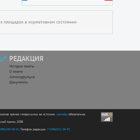
ких площадок в нормативном состоянии
РЕДАКЦИЯ
История газеты
О газете
Антикоррупция
Документы
риалов прямая гиперссылка на источник
vperedsp
обязательна.
асной Армии, 203В
(496)540-48-41
, Телефон редакции:
+7(496)551-04-95