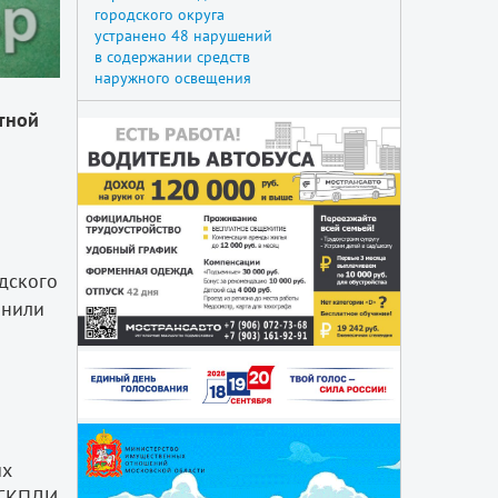
городского округа
устранено 48 нарушений
в содержании средств
наружного освещения
тной
дского
мнили
ых
 СКПДИ