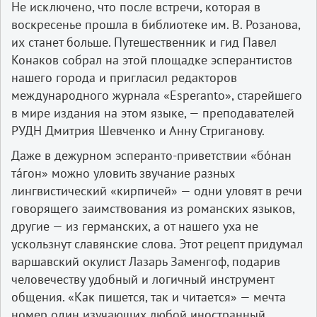
Не исключено, что после встречи, которая в
воскресенье прошла в библиотеке им. В. Розанова,
их станет больше. Путешественник и гид Павел
Конаков собрал на этой площадке эсперантистов
нашего города и пригласил редакторов
международного журнала «Esperanto», старейшего
в мире издания на этом языке, — преподавателей
РУДН Дмитрия Шевченко и Анну Стриганову.
Даже в дежурном эсперанто-приветствии «бóнан
тáгон» можно уловить звучание разных
лингвистический «кирпичей» — одни уловят в речи
говорящего заимствования из романских языков,
другие — из германских, а от нашего уха не
ускользнут славянские слова. Этот рецепт придумал
варшавский окулист Лазарь Заменгоф, подарив
человечеству удобный и логичный инструмент
общения. «Как пишется, так и читается» — мечта
номер один изучающих любой иностранный