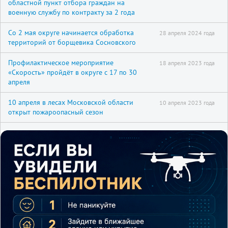
областной пункт отбора граждан на
военную службу по контракту за 2 года
Со 2 мая округе начинается обработка
28 апреля 2024 года
территорий от борщевика Сосновского
Профилактическое мероприятие
18 апреля 2023 года
«Скорость» пройдёт в округе с 17 по 30
апреля
10 апреля в лесах Московской области
10 апреля 2023 года
открыт пожароопасный сезон