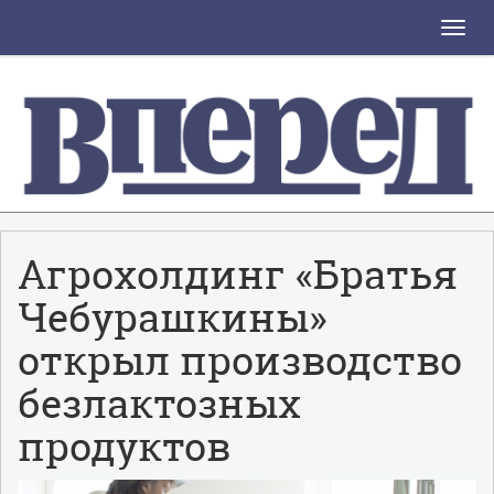
Toggle
naviga
Агрохолдинг «Братья
Чебурашкины»
открыл производство
безлактозных
продуктов