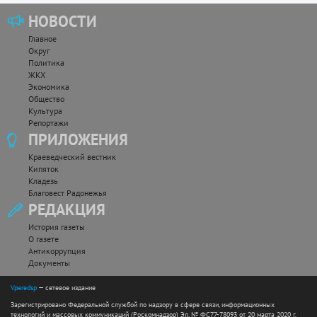
НОВОСТИ
Главное
Округ
Политика
ЖКХ
Экономика
Общество
Культура
Репортажи
ПРИЛОЖЕНИЯ
Краеведческий вестник
Кипяток
Кладезь
Благовест Радонежья
РЕДАКЦИЯ
История газеты
О газете
Антикоррупция
Документы
Vperedsp
— сетевое издание
Зарегистрировано Федеральной службой по надзору в сфере связи, информационных
технологий и массовых коммуникаций (Роскомнадзор) Эл. № ФС77-78093 от 20 марта 2020 г.