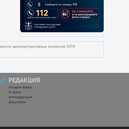
вности административных комиссий ГАТН
РЕДАКЦИЯ
История газеты
О газете
Антикоррупция
Документы