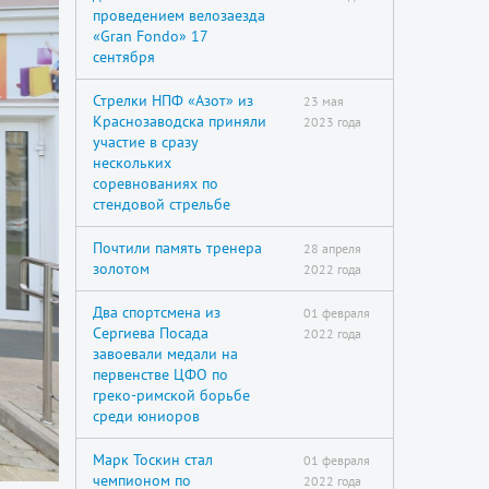
проведением велозаезда
«Gran Fondo» 17
сентября
Стрелки НПФ «Азот» из
23 мая
Краснозаводска приняли
2023 года
участие в сразу
нескольких
соревнованиях по
стендовой стрельбе
Почтили память тренера
28 апреля
золотом
2022 года
Два спортсмена из
01 февраля
Сергиева Посада
2022 года
завоевали медали на
первенстве ЦФО по
греко-римской борьбе
среди юниоров
Марк Тоскин стал
01 февраля
чемпионом по
2022 года