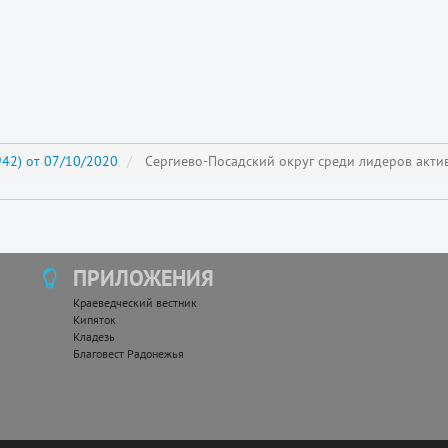
42) от 07/10/2020
Сергиево-Посадский округ среди лидеров акти
ПРИЛОЖЕНИЯ
Краеведческий вестник
Кипяток
Кладезь
Благовест Радонежья