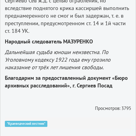
Сергиево Сев ж.д. с целью ограбления, но
вследствие поднятого крика кассиршей выполнить
преднамеренного не смог и был задержан, т. е. в
преступлении, предусмотренном ст. 14 и 1­й части
ст. 184 УК.
Народный следователь МАЗУРЕНКО
Дальнейшая судьба юноши неизвестна. По
Уголовному кодексу 1922 года ему грозило
наказание от трёх лет лишения свободы.
Благодарим за предоставленный документ «Бюро
архивных расследований», г. Сергиев Посад
Просмотров: 3795
"Краеведческий вестник"