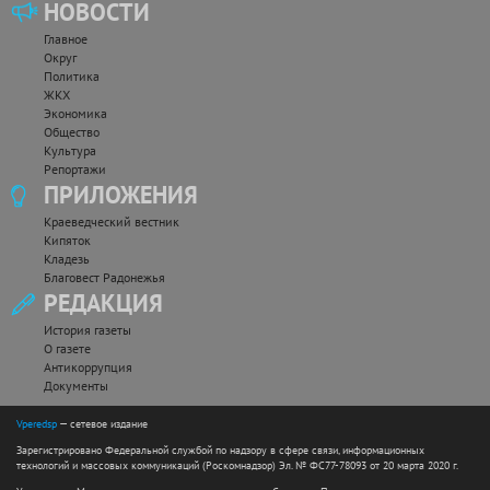
НОВОСТИ
Главное
Округ
Политика
ЖКХ
Экономика
Общество
Культура
Репортажи
ПРИЛОЖЕНИЯ
Краеведческий вестник
Кипяток
Кладезь
Благовест Радонежья
РЕДАКЦИЯ
История газеты
О газете
Антикоррупция
Документы
Vperedsp
— сетевое издание
Зарегистрировано Федеральной службой по надзору в сфере связи, информационных
технологий и массовых коммуникаций (Роскомнадзор) Эл. № ФС77-78093 от 20 марта 2020 г.