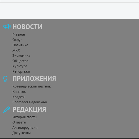
НОВОСТИ
Главное
Округ
Политика
ЖКХ
Экономика
Общество
Культура
Репортажи
ПРИЛОЖЕНИЯ
Краеведческий вестник
Кипяток
Кладезь
Благовест Радонежья
РЕДАКЦИЯ
История газеты
О газете
Антикоррупция
Документы