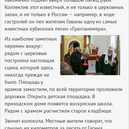
Коллектив этот известный, и не только в церковных
залах, и не только в России — например, в ходе
гастролей он пел жителям Гаваны одну из самых
известных кубинских песен «Гуантанемера».
Из наиболее заметных
перемен вокруг:
рядом с церковью
построена настоящая
сцена, которой здесь
никогда прежде не
было. Площадь у
храмов замостили, по всей территории проложили
дорожки. Открыта детская площадка. В
приходском доме появится воскресная школа.
Рядом с храмом расчистили старое кладбище.
Звонят колокола. Местные жители говорят, что
слышно их километров за десять от Гагина.