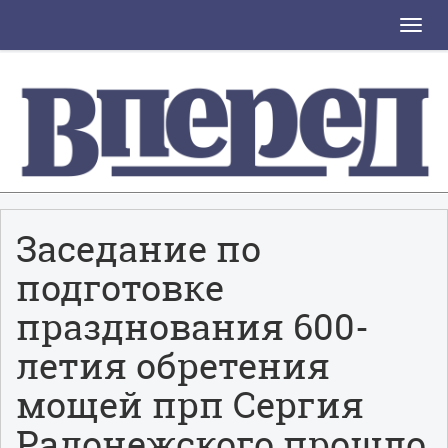
Toggle
naviga
Заседание по
подготовке
празднования 600-
летия обретения
мощей прп Сергия
Радонежского прошло