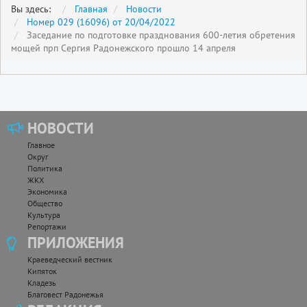
Вы здесь:
Главная
Новости
Номер 029 (16096) от 20/04/2022
Заседание по подготовке празднования 600-летия обретения
мощей прп Сергия Радонежского прошло 14 апреля
НОВОСТИ
Главное
Округ
Политика
ЖКХ
Экономика
Общество
Культура
Репортажи
ПРИЛОЖЕНИЯ
Краеведческий вестник
Кипяток
Кладезь
Благовест Радонежья