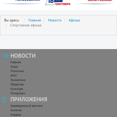
Вы здесь:
Главная
Новости
Афиша
Спортивная афиша
НОВОСТИ
Главное
Округ
Политика
ЖКХ
Экономика
Общество
Культура
Репортажи
ПРИЛОЖЕНИЯ
Краеведческий вестник
Кипяток
Кладезь