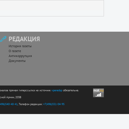
РЕДАКЦИЯ
История газеты
О газете
Антикоррупция
Документы
риалов прямая гиперссылка на источник
vperedsp
обязательна.
асной Армии, 203В
(496)540-48-41
, Телефон редакции:
+7(496)551-04-95
Сайт разработан web-студией ООО "Простые решения"