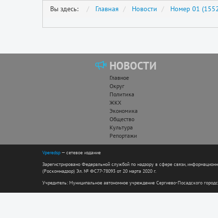
Вы здесь:
Главная
Новости
Номер 01 (1552
НОВОСТИ
Главное
Округ
Политика
ЖКХ
Экономика
Общество
Культура
Репортажи
Vperedsp
— сетевое издание
Зарегистрировано Федеральной службой по надзору в сфере связи, информацион
(Роскомнадзор) Эл. № ФС77-78093 от 20 марта 2020 г.
Учредитель: Муниципальное автономное учреждение Сергиево-Посадского городс
Директор: Андреева Н.Н. Гл. редактор: Николаева Е.С.