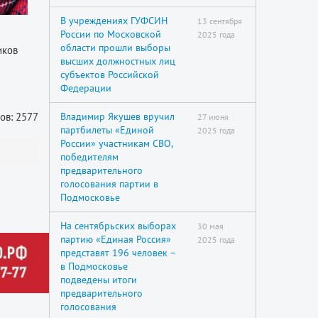
В учреждениях ГУФСИН
13 сентября
России по Московской
2025 года
области прошли выборы
иков
высших должностных лиц
субъектов Российской
Федерации
ов: 2577
Владимир Якушев вручил
27 июня
партбилеты «Единой
2025 года
России» участникам СВО,
победителям
предварительного
голосования партии в
Подмосковье
На сентябрьских выборах
30 мая
партию «Единая Россия»
2025 года
представят 196 человек –
в Подмосковье
подведены итоги
предварительного
голосования