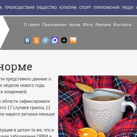
А
ПРОИСШЕСТВИЯ
ОБЩЕСТВО
КУЛЬТУРА
СПОРТ
ПРИЛОЖЕНИЯ
ЛЮДИ
О газете
Приложения
Архив
Фото
Реклама
Контакты
 норме
ти представило данные о
ю неделю нового года.
ся эпидемией.
о области зафиксировали
го 17 случаев гриппа, 11
тели нашего региона меньше
уация в целом та же, что и
лучая заболевания ОРВИ и