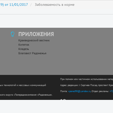
9) от 11/01/2017
Заболеваемость в норме
ПРИЛОЖЕНИЯ
Краеведческий вестник
Кипяток
Кладезь
Благовест Радонежья
При полном или частичном использовании мате
ных технологий и массовых коммуникаций
Адрес редакции: г. Сергиев Посад, проспект Кр
Почта:
vpered90@yandex.ru
, Отдел рекламы:
+7
кого округа «Телерадиокомпания «Радонежье».
12+