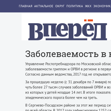
ГЛАВНАЯ
АКТУАЛЬНОЕ
ОКРУГ
ПОЛИТИКА
ЖКХ
ЭКОНОМИК
Заболеваемость в
Управление Роспотребнадзора по Московской облас
заболеваемости гриппом и ОРВИ в регионе в перву
Согласно данным ведомства, 2017 год не открывает
За прошедшую неделю (с 31 декабря по 7 января) п
чуть более 27 тысяч случаев заболеваний ОРВИ и все
из которых у детей младше 14 лет. В итоге показа
эпидемического порога более чем на треть.
В Сергиево-Посадском районе за этот же период сит
по всей области. В 2017 году зафиксировали 1252 с