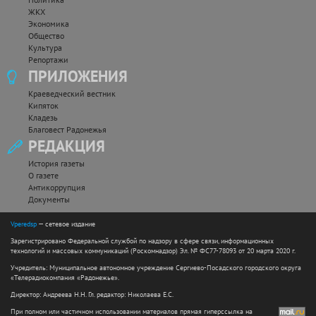
ЖКХ
Экономика
Общество
Культура
Репортажи
ПРИЛОЖЕНИЯ
Краеведческий вестник
Кипяток
Кладезь
Благовест Радонежья
РЕДАКЦИЯ
История газеты
О газете
Антикоррупция
Документы
Vperedsp
— сетевое издание
Зарегистрировано Федеральной службой по надзору в сфере связи, информационных
технологий и массовых коммуникаций (Роскомнадзор) Эл. № ФС77-78093 от 20 марта 2020 г.
Учредитель: Муниципальное автономное учреждение Сергиево-Посадского городского округа
«Телерадиокомпания «Радонежье».
Директор: Андреева Н.Н. Гл. редактор: Николаева Е.С.
При полном или частичном использовании материалов прямая гиперссылка на