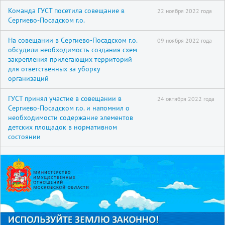
Команда ГУСТ посетила совещание в
22 ноября 2022 года
Сергиево-Посадском г.о.
На совещании в Сергиево-Посадском г.о.
09 ноября 2022 года
обсудили необходимость создания схем
закрепления прилегающих территорий
для ответственных за уборку
организаций
ГУСТ принял участие в совещании в
24 октября 2022 года
Сергиево-Посадском г.о. и напомнил о
необходимости содержание элементов
детских площадок в нормативном
состоянии