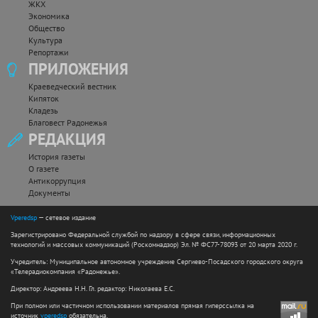
ЖКХ
Экономика
Общество
Культура
Репортажи
ПРИЛОЖЕНИЯ
Краеведческий вестник
Кипяток
Кладезь
Благовест Радонежья
РЕДАКЦИЯ
История газеты
О газете
Антикоррупция
Документы
Vperedsp
— сетевое издание
Зарегистрировано Федеральной службой по надзору в сфере связи, информационных
технологий и массовых коммуникаций (Роскомнадзор) Эл. № ФС77-78093 от 20 марта 2020 г.
Учредитель: Муниципальное автономное учреждение Сергиево-Посадского городского округа
«Телерадиокомпания «Радонежье».
Директор: Андреева Н.Н. Гл. редактор: Николаева Е.С.
При полном или частичном использовании материалов прямая гиперссылка на
источник
vperedsp
обязательна.